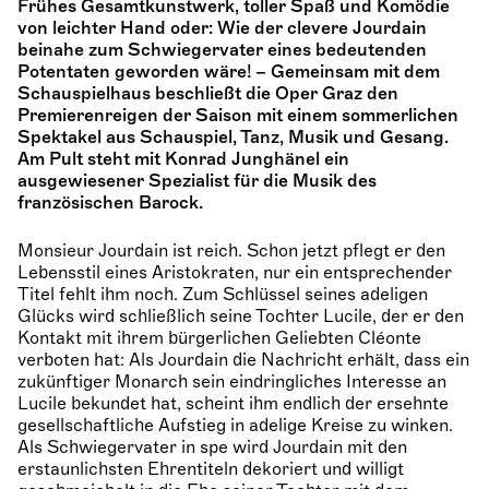
Frühes Gesamtkunstwerk, toller Spaß und Komödie
von leichter Hand oder: Wie der clevere Jourdain
beinahe zum Schwiegervater eines bedeutenden
Potentaten geworden wäre! – Gemeinsam mit dem
Schauspielhaus beschließt die Oper Graz den
Premierenreigen der Saison mit einem sommerlichen
Spektakel aus Schauspiel, Tanz, Musik und Gesang.
Am Pult steht mit Konrad Junghänel ein
ausgewiesener Spezialist für die Musik des
französischen Barock.
Monsieur Jourdain ist reich. Schon jetzt pflegt er den
Lebensstil eines Aristokraten, nur ein entsprechender
Titel fehlt ihm noch. Zum Schlüssel seines adeligen
Glücks wird schließlich seine Tochter Lucile, der er den
Kontakt mit ihrem bürgerlichen Geliebten Cléonte
verboten hat: Als Jourdain die Nachricht erhält, dass ein
zukünftiger Monarch sein eindringliches Interesse an
Lucile bekundet hat, scheint ihm endlich der ersehnte
gesellschaftliche Aufstieg in adelige Kreise zu winken.
Als Schwiegervater in spe wird Jourdain mit den
erstaunlichsten Ehrentiteln dekoriert und willigt