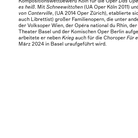
Kompositionswettbewerb Köln für die Oper
Das Oper
es heiß
. Mit
Schneewittchen
(UA Oper Köln 2011) un
von Canterville
, (UA 2014 Oper Zürich), etablierte s
auch Librettist) großer Familienopern, die unter and
der Volksoper Wien, der Opéra national du Rhin, d
Theater Basel und der Komischen Oper Berlin aufg
arbeitete er neben
Krieg
auch für die Choroper
Für 
März 2024 in Basel uraufgeführt wird.