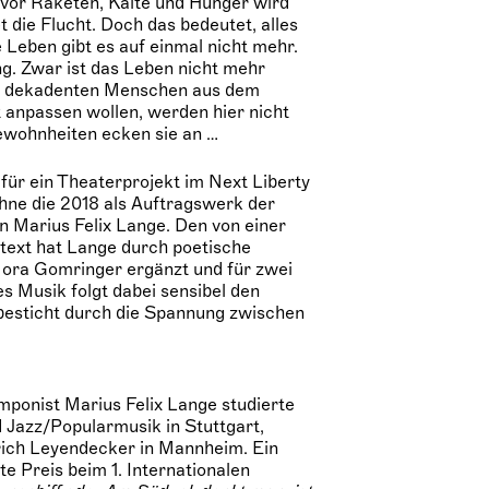
 vor Raketen, Kälte und Hunger wird
 die Flucht. Doch das bedeutet, alles
e Leben gibt es auf einmal nicht mehr.
ng. Zwar ist das Leben nicht mehr
Die dekadenten Menschen aus dem
 anpassen wollen, werden hier nicht
ewohnheiten ecken sie an …
ür ein Theaterprojekt im Next Liberty
ühne die 2018 als Auftragswerk der
 Marius Felix Lange. Den von einer
ltext hat Lange durch poetische
ora Gomringer ergänzt und für zwei
 Musik folgt dabei sensibel den
besticht durch die Spannung zwischen
ponist Marius Felix Lange studierte
d Jazz/Popularmusik in Stuttgart,
rich Leyendecker in Mannheim. Ein
e Preis beim 1. Internationalen