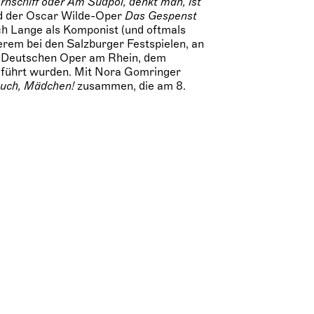
nschiff oder Am Südpol, denkt man, ist
d der Oscar Wilde-Oper
Das Gespenst
ich Lange als Komponist (und oftmals
erem bei den Salzburger Festspielen, an
er Deutschen Oper am Rhein, dem
eführt wurden. Mit Nora Gomringer
euch, Mädchen!
zusammen, die am 8.