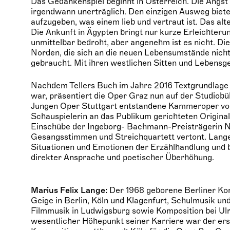
Das Gedankenspiel beginnt in Österreich. Die Angst
irgendwann unerträglich. Den einzigen Ausweg bietet
aufzugeben, was einem lieb und vertraut ist. Das alt
Die Ankunft in Ägypten bringt nur kurze Erleichteru
unmittelbar bedroht, aber angenehm ist es nicht. 
Norden, die sich an die neuen Lebensumstände nicht
gebraucht. Mit ihren westlichen Sitten und Lebensg
Nachdem Tellers Buch im Jahre 2016 Textgrundlage f
war, präsentiert die Oper Graz nun auf der Studiob
Jungen Oper Stuttgart entstandene Kammeroper von
Schauspielerin an das Publikum gerichteten Origina
Einschübe der Ingeborg- Bachmann-Preisträgerin N
Gesangsstimmen und Streichquartett vertont. Langes
Situationen und Emotionen der Erzählhandlung und 
direkter Ansprache und poetischer Überhöhung.
Marius Felix Lange:
Der 1968 geborene Berliner Kom
Geige in Berlin, Köln und Klagenfurt, Schulmusik un
Filmmusik in Ludwigsburg sowie Komposition bei Ul
wesentlicher Höhepunkt seiner Karriere war der erst