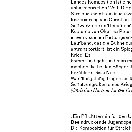
Langes Komposition ist ein
unharmonischen Welt. Dirige
Streichquartett eindrucksvol
Inszenierung von Christian T
Schwarztöne und leuchtende
Kostüme von Okarina Peter 
einem visuellen Rettungsan
Laufband, das die Bühne du
abtransportiert, ist ein Spi
Krieg: Es
kommt und geht und man mu
machen die beiden Sänger J
Erzählerin Sissi Noé:
Wandlungsfähig tragen sie 
Schützengraben eines Krieg
(Christian Hartner für die K
„Ein Pflichttermin für den U
Beeindruckende Jugendoper
Die Komposition für Streich