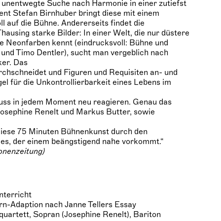
e unentwegte Suche nach Harmonie in einer zutiefst
nt Stefan Birnhuber bringt diese mit einem
l auf die Bühne. Andererseits findet die
hausing starke Bilder: In einer Welt, die nur düstere
 Neonfarben kennt (eindrucksvoll: Bühne und
und Timo Dentler), sucht man vergeblich nach
ker. Das
rchschneidet und Figuren und Requisiten an- und
egel für die Unkontrollierbarkeit eines Lebens im
ss in jedem Moment neu reagieren. Genau das
osephine Renelt und Markus Butter, sowie
diese 75 Minuten Bühnenkunst durch den
es, der einem beängstigend nahe vorkommt.“
ronenzeitung)
nterricht
n-Adaption nach Janne Tellers Essay
quartett, Sopran (Josephine Renelt), Bariton