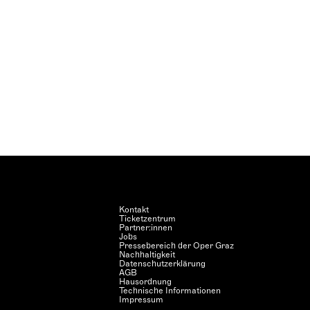
Kontakt
Ticketzentrum
Partner:innen
Jobs
Pressebereich der Oper Graz
Nachhaltigkeit
Datenschutzerklärung
AGB
Hausordnung
Technische Informationen
Impressum