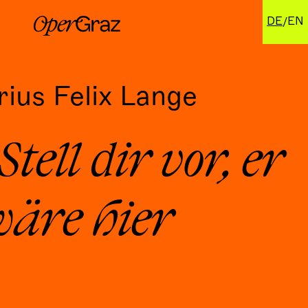
DE
EN
ius Felix Lange
Stell dir vor, er
wäre hier