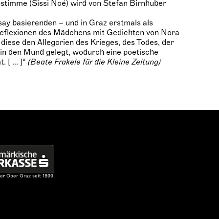
stimme (Sissi Noé) wird von Stefan Birnhuber
ssay basierenden – und in Graz erstmals als
eflexionen des Mädchens mit Gedichten von Nora
iese den Allegorien des Krieges, des Todes, der
 in den Mund gelegt, wodurch eine poetische
[ ... ]“
(Beate Frakele für die Kleine Zeitung)
er Oper Graz seit 1899