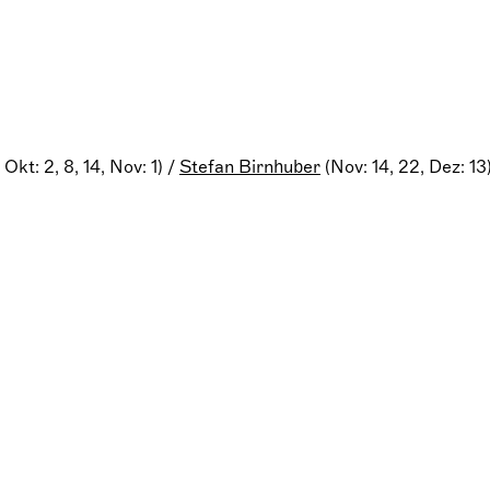
Fr. 02.10.2026
22:15 bis ca. 23:00
Café Stolz
Do. 08.10.2026
20:00 bis ca. 22:15
Opernhaus Hauptbü
Okt: 2, 8, 14, Nov: 1) /
Stefan Birnhuber
(Nov: 14, 22, Dez: 13
Mi. 14.10.2026
20:00 bis ca. 22:15
Opernhaus Hauptbü
So. 01.11.2026
15:00 bis ca. 17:15
Opernhaus Hauptbü
Sa. 14.11.2026
20:00 bis ca. 22:15
Opernhaus Hauptbü