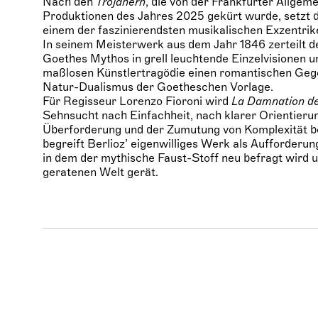
Nach den
Trojanern
, die von der Frankfurter Allgem
Produktionen des Jahres 2025 gekürt wurde, setzt d
einem der faszinierendsten musikalischen Exzentrike
In seinem Meisterwerk aus dem Jahr 1846 zerteilt d
Goethes Mythos in grell leuchtende Einzelvisionen un
maßlosen Künstlertragödie einen romantischen Geg
Natur-Dualismus der Goetheschen Vorlage.
Für Regisseur Lorenzo Fioroni wird
La Damnation d
Sehnsucht nach Einfachheit, nach klarer Orientieru
Überforderung und der Zumutung von Komplexität be
begreift Berlioz’ eigenwilliges Werk als Aufforderu
in dem der mythische Faust-Stoff neu befragt wird 
geratenen Welt gerät.