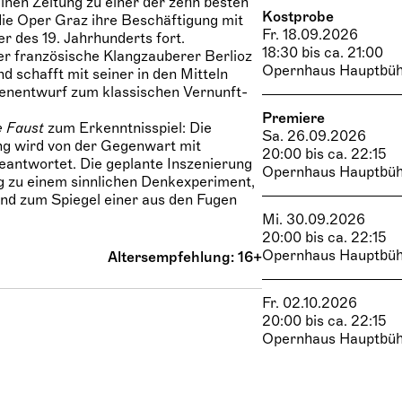
einen Zeitung zu einer der zehn besten
Kostprobe
ie Oper Graz ihre Beschäftigung mit
Fr. 18.09.2026
r des 19. Jahrhunderts fort.
18:30 bis ca. 21:00
er französische Klangzauberer Berlioz
Opernhaus Hauptbü
d schafft mit seiner in den Mitteln
enentwurf zum klassischen Vernunft-
Premiere
e Faust
zum Erkenntnisspiel: Die
Sa. 26.09.2026
ng wird von der Gegenwart mit
20:00 bis ca. 22:15
antwortet. Die geplante Inszenierung
Opernhaus Hauptbü
ng zu einem sinnlichen Denkexperiment,
und zum Spiegel einer aus den Fugen
Mi. 30.09.2026
20:00 bis ca. 22:15
Opernhaus Hauptbü
Altersempfehlung: 16+
Fr. 02.10.2026
20:00 bis ca. 22:15
Opernhaus Hauptbü
Nachklang