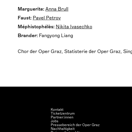
Marguerite:
Anna Brull
Faust:
Pavel Petrov
Méphistophélès:
Nikita Ivasechko
Brander:
Fangyong Liang
Chor der Oper Graz,
Statisterie der Oper Graz,
Sin
Kontakt
Ticketzentrum
Partner:innen
Jobs
Pressebereich der Oper Graz
Nachhaltigkeit