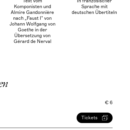
Text vom
In französischer
Komponisten und
Sprache mit
Almire Gandonnière
deutschen Übertiteln
nach „Faust I" von
Johann Wolfgang von
Goethe in der
Übersetzung von
Gérard de Nerval
en
€ 6
Tickets