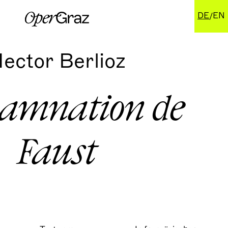
DE
EN
ector Berlioz
amnation de
Faust