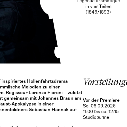
Légende dramatique
in vier Teilen
(1846/1893)
I
inspiriertes Höllenfahrtsdrama
Vorstellung
mmlische Melodien zu einer
. Regisseur Lorenzo Fioroni – zuletzt
ngt gemeinsam mit Johannes Braun am
Vor der Premiere
Faust-Apokalypse in einer
So. 06.09.2026
hnenbildners Sebastian Hannak auf
11:00 bis ca. 12:15
Studiobühne