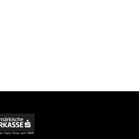
€ 7 bis € 86
Tickets
hne
€ 7 bis € 86
Tickets
hne
er Oper Graz seit 1899