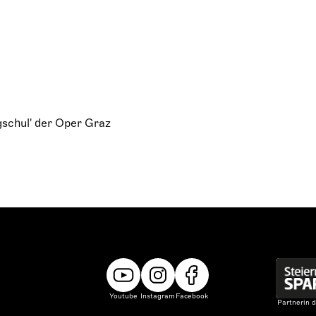
So. 22.11.2026
15:00 bis ca. 17:15
Opernhaus Hauptbü
Zum letzten Mal
So. 13.12.2026
15:00 bis ca. 17:15
Opernhaus Hauptbü
gschul' der Oper Graz
Youtube
Instagram
Facebook
Partnerin d