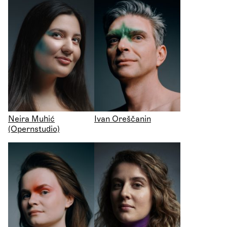
Neira Muhić
Ivan Oreščanin
(Opernstudio)