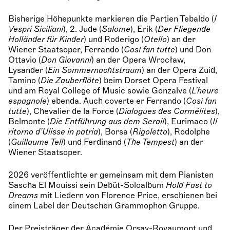
Bisherige Höhepunkte markieren die Partien Tebaldo (
I
Vespri Siciliani
), 2. Jude (
Salome
), Erik (
Der Fliegende
Holländer
für Kinder
) und Roderigo (
Otello
) an der
Wiener Staatsoper, Ferrando (
Così fan tutte
) und Don
Ottavio (
Don Giovanni
) an der Opera Wrocław,
Lysander (
Ein Sommernachtstraum
) an der Opera Zuid,
Tamino (
Die Zauberflöte
) beim Dorset Opera Festival
und am Royal College of Music sowie Gonzalve (
L’heure
espagnole
) ebenda. Auch coverte er Ferrando (
Così fan
tutte
), Chevalier de la Force (
Dialogues des Carmélites
),
Belmonte (
Die Entführung aus dem Serail
), Eurimaco (
Il
ritorno d’Ulisse in patria
), Borsa (
Rigoletto
), Rodolphe
(
Guillaume Tell
) und Ferdinand (
The Tempest
) an der
Wiener Staatsoper.
2026 veröffentlichte er gemeinsam mit dem Pianisten
Sascha El Mouissi sein Debüt-Soloalbum
Hold Fast to
Dreams
mit Liedern von Florence Price, erschienen bei
einem Label der Deutschen Grammophon Gruppe.
Der Preisträger der Académie Orsay-Royaumont und