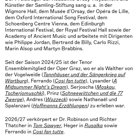
Künstler der Samling-Stiftung sang u. a. in der
Wigmore Hall, dem Musée d’Orsay, der Opéra de Lille,
dem Oxford International Song Festival, dem
Schoenberg Centre Vienna, dem Edinburgh
International Festival, der Royal Festival Hall sowie der
Academy of Ancient Music und arbeitete mit Dirigenten
wie Philippe Jordan, Bertrand de Billy, Carlo Rizzi,
Marin Alsop und Martyn Brabbins.
Seit der Saison 2024/25 ist der Tenor
Ensemblemitglied der Oper Graz, wo er als Walther von
der Vogelweide (
Tannhäuser und der Sängerkrieg auf
Wartburg
), Ferrando (
Così fan tutte
), Lysander (
A
Midsummer Night’s Dream
), Serjoscha (
Moskau,
Tscherjomuschki
), Prinz (
Schneewittchen und die 77
Zwerge
), Andres (
Wozzeck
) sowie Nathanaël und
Spalanzani (
Hoffmanns Erzählungen
)
zu erleben war.
2026/27 verkörpert er Dr. Robinson und Richter
Thatcher in
Tom Sawyer
, Heger in
Rusalka
sowie
Ferrando in
Così fan tutte
.