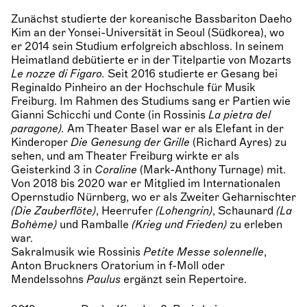
Zunächst studierte der koreanische Bassbariton Daeho
Kim an der Yonsei-Universität in Seoul (Südkorea), wo
er 2014 sein Studium erfolgreich abschloss. In seinem
Heimatland debütierte er in der Titelpartie von Mozarts
Le nozze di Figaro.
Seit 2016 studierte er Gesang bei
Reginaldo Pinheiro an der Hochschule für Musik
Freiburg. Im Rahmen des Studiums sang er Partien wie
Gianni Schicchi und Conte (in Rossinis
La pietra del
paragone).
Am Theater Basel war er als Elefant in der
Kinderoper
Die Genesung der Grille
(Richard Ayres) zu
sehen, und am Theater Freiburg wirkte er als
Geisterkind 3 in
Coraline
(Mark-Anthony Turnage) mit.
Von 2018 bis 2020 war er Mitglied im Internationalen
Opernstudio Nürnberg, wo er als Zweiter Geharnischter
(Die Zauberflöte)
, Heerrufer
(Lohengrin)
, Schaunard
(La
Bohème)
und Ramballe
(Krieg und Frieden)
zu erleben
war.
Sakralmusik wie Rossinis
Petite Messe solennelle
,
Anton Bruckners Oratorium in f-Moll oder
Mendelssohns
Paulus
ergänzt sein Repertoire.