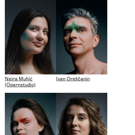
Neira Muhić
Ivan Oreščanin
(Opernstudio)