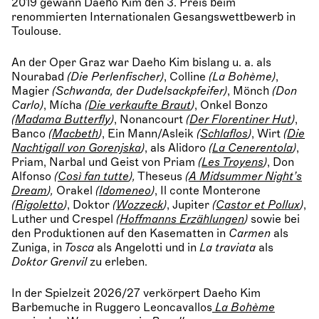
2019 gewann Daeho Kim den 3. Preis beim
renommierten Internationalen Gesangswettbewerb in
Toulouse.
An der Oper Graz war Daeho Kim bislang u. a. als
Nourabad
(Die Perlenfischer)
, Colline
(La Bohème)
,
Magier
(Schwanda, der Dudelsackpfeifer)
, Mönch
(Don
Carlo)
, Mícha
(
Die verkaufte Braut
)
, Onkel Bonzo
(
Madama Butterfly
)
, Nonancourt
(
Der Florentiner Hut
)
,
Banco
(
Macbeth
)
, Ein Mann/Asleik
(
Schlaflos
)
, Wirt
(
Die
Nachtigall von Gorenjska
)
, als Alidoro
(
La Cenerentola
)
,
Priam, Narbal und Geist von Priam
(
Les Troyens
)
, Don
Alfonso
(
Così fan tutte
),
Theseus
(
A Midsummer Night’s
Dream
),
Orakel
(
Idomeneo
)
, Il conte Monterone
(
Rigoletto
)
, Doktor
(
Wozzeck
)
, Jupiter
(
Castor et Pollux
)
,
Luther und Crespel
(
Hoffmanns Erzählungen
)
sowie bei
den Produktionen auf den Kasematten in
Carmen
als
Zuniga, in
Tosca
als Angelotti und in
La traviata
als
Doktor Grenvil
zu erleben.
In der Spielzeit 2026/27 verkörpert Daeho Kim
Barbemuche in Ruggero Leoncavallos
La Bohème