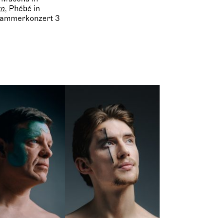
wn
, Phébé in
 Kammerkonzert 3