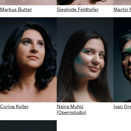
Markus Butter
Sieglinde Feldhofer
Martin 
Corina Koller
Neira Muhić
Ivan Or
(Opernstudio)