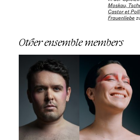
Moskau, Tsch
Castor et Pol
Frauenliebe
zu
Other ensemble members