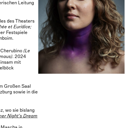
erischen Leitung
les des Theaters
ée et Euridice;
er Festspiele
enboim.
e Cherubino
(Le
rmaus)
. 2024
einsam mit
selböck
 im Großen Saal
zburg sowie in die
z, wo sie bislang
er Night’s Dream
, Mascha in