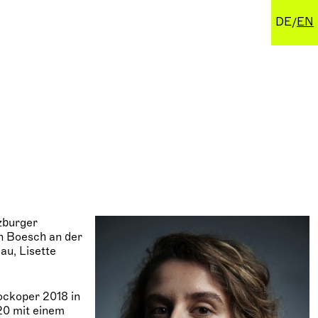
DE
EN
zburger
an Boesch an der
au, Lisette
rockoper 2018 in
20 mit einem