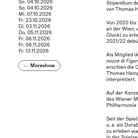
So. 04.10.2026
Stipendium de
So. 04.10.2026
von Thomas 
Mi. 07.10.2026
Fr. 23.10.2026
Von 2020 bis
Di. 03.11.2026
an der Wien, w
Do. 05.11.2026
Gluck) zu erl
Fr. 06.11.2026
2021/22 debüt
Fr. 06.11.2026
Fr. 13.11.2026
Als Mitglied 
nozze di Figar
More
show
erschien die
Thomas Hamps
interpretiert.
Auf der Konze
des Wiener Mu
Philharmonie 
Seit der Spie
u. a. als Dora
zu erleben wa
In der Spielz