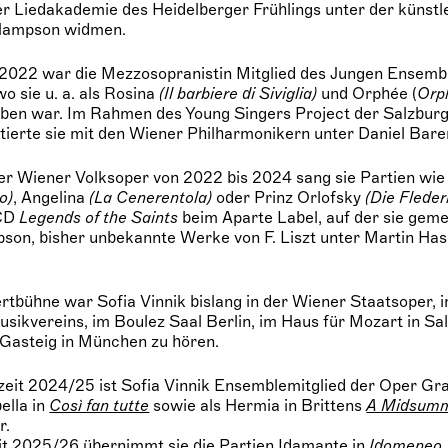
r Liedakademie des Heidelberger Frühlings unter der künstl
Hampson widmen.
 2022 war die Mezzosopranistin Mitglied des Jungen Ensemb
o sie u. a. als Rosina
(Il barbiere di Siviglia)
und Orphée (
Orph
eben war. Im Rahmen des Young Singers Project der Salzburg
ierte sie mit den Wiener Philharmonikern unter Daniel Bar
der Wiener Volksoper von 2022 bis 2024 sang sie Partien wi
o)
, Angelina
(La Cenerentola)
oder Prinz Orlofsky
(Die Flede
 CD
Legends of the Saints
beim Aparte Label, auf der sie gem
on, bisher unbekannte Werke von F. Liszt unter Martin Ha
rtbühne war Sofia Vinnik bislang in der Wiener Staatsoper,
sikvereins, im Boulez Saal Berlin, im Haus für Mozart in Sal
Gasteig in München zu hören.
lzeit 2024/25 ist Sofia Vinnik Ensemblemitglied der Oper Gra
bella in
Così fan tutte
sowie als Hermia in Brittens
A Midsumm
r.
eit 2025/26 übernimmt sie die Partien Idamante in
Idomeneo