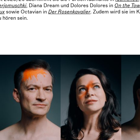
erjomuschki
, Diana Dream und Dolores Dolores in
On the To
lux
sowie Octavian in
Der Rosenkavalier
. Zudem wird sie im
 hören sein.