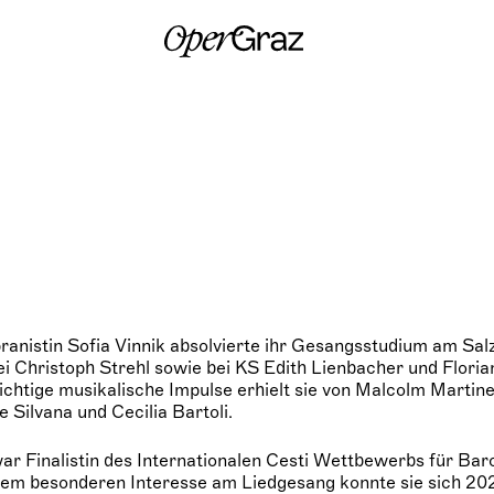
S
k
i
p
t
o
c
o
n
t
e
n
t
anistin Sofia Vinnik absolvierte ihr Gesangsstudium am Sal
 Christoph Strehl sowie bei KS Edith Lienbacher und Flori
htige musikalische Impulse erhielt sie von Malcolm Martine
 Silvana und Cecilia Bartoli.
war Finalistin des Internationalen Cesti Wettbewerbs für Ba
rem besonderen Interesse am Liedgesang konnte sie sich 20