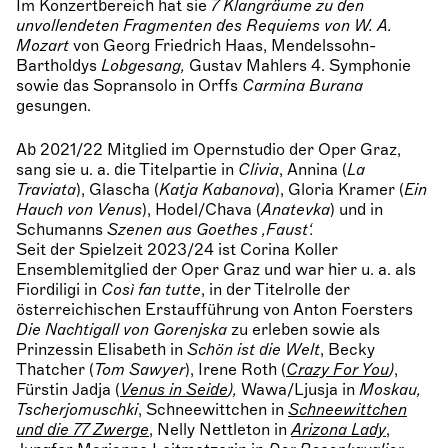
Im Konzertbereich hat sie
7 Klangräume zu den
unvollendeten Fragmenten des Requiems von W. A.
Mozart
von Georg Friedrich Haas, Mendelssohn-
Bartholdys
Lobgesang,
Gustav Mahlers 4. Symphonie
sowie das Sopransolo in Orffs
Carmina Burana
gesungen.
Ab 2021/22 Mitglied im Opernstudio der Oper Graz,
sang sie u. a. die Titelpartie in
Clivia
, Annina (
La
Traviata
), Glascha (
Katja Kabanova
), Gloria Kramer (
Ein
Hauch von Venus
), Hodel/Chava (
Anatevka
) und in
Schumanns
Szenen aus Goethes ,Faust‘.
Seit der Spielzeit 2023/24 ist Corina Koller
Ensemblemitglied der Oper Graz und war hier u. a. als
Fiordiligi in
Così fan tutte
, in der Titelrolle der
österreichischen Erstaufführung von Anton Foersters
Die Nachtigall von Gorenjska
zu erleben sowie als
Prinzessin Elisabeth in
Schön ist die Welt
, Becky
Thatcher (
Tom Sawyer
), Irene Roth (
Crazy For You
)
,
Fürstin Jadja (
Venus in Seide
),
Wawa/Ljusja in
Moskau,
Tscherjomuschki
, Schneewittchen in
Schneewittchen
und die 77 Zwerge
, Nelly Nettleton in
Arizona Lady
,