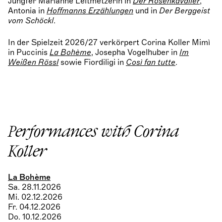
Jungfer Marianne Leitmetzerin in
Der Rosenkavalier
,
Antonia in
Hoffmanns Erzählungen
und in
Der Berggeist
vom Schöckl
.
In der Spielzeit 2026/27 verkörpert Corina Koller Mimì
in Puccinis
La Bohème
, Josepha Vogelhuber in
Im
Weißen Rössl
sowie Fiordiligi in
Così fan tutte
.
Performances with Corina
Koller
La Bohème
Sa. 28.11.2026
Mi. 02.12.2026
Fr. 04.12.2026
Do. 10.12.2026