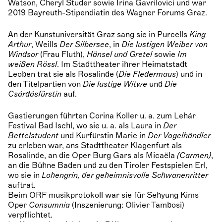
Watson, Cheryl Studer sowie Irina Gavrilovici und war
2019 Bayreuth-Stipendiatin des Wagner Forums Graz.
An der Kunstuniversität Graz sang sie in Purcells
King
Arthur
, Weills
Der
Silbersee
, in
Die lustigen Weiber von
Windsor
(Frau Fluth),
Hänsel und Gretel
sowie
Im
weißen Rössl
. Im Stadttheater ihrer Heimatstadt
Leoben trat sie als Rosalinde (
Die Fledermaus
) und in
den Titelpartien von
Die lustige Witwe
und
Die
Csárdásfürstin
auf.
Gastierungen führten Corina Koller u. a. zum Lehár
Festival Bad Ischl, wo sie u. a. als Laura in
Der
Bettelstudent
und Kurfürstin Marie in
Der Vogelhändler
zu erleben war, ans Stadttheater Klagenfurt als
Rosalinde, an die Oper Burg Gars als Micaëla
(Carmen)
,
an die Bühne Baden und zu den Tiroler Festspielen Erl,
wo sie in
Lohengrin, der geheimnisvolle Schwanenritter
auftrat.
Beim ORF musikprotokoll war sie für Sehyung Kims
Oper
Consumnia
(Inszenierung: Olivier Tambosi)
verpflichtet.