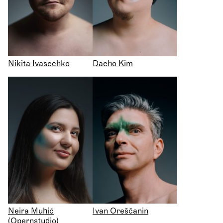
Nikita Ivasechko
Daeho Kim
Neira Muhić
Ivan Oreščanin
(Opernstudio)