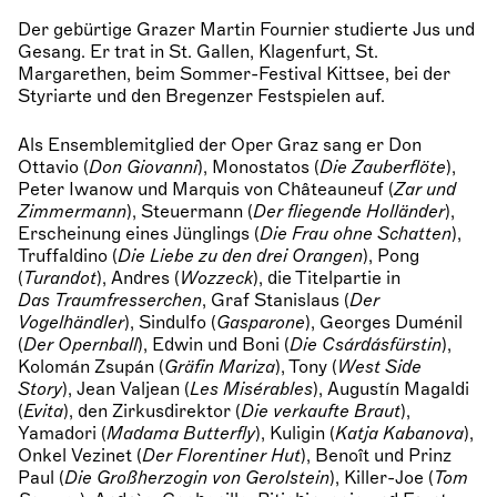
Der gebürtige Grazer Martin Fournier studierte Jus und
Gesang. Er trat in St. Gallen, Klagenfurt, St.
Margarethen, beim Sommer-Festival Kittsee, bei der
Styriarte und den Bregenzer Festspielen auf.
Als Ensemblemitglied der Oper Graz sang er Don
Ottavio (
Don Giovanni
), Monostatos (
Die Zauberflöte
),
Peter Iwanow und Marquis von Châteauneuf (
Zar und
Zimmermann
), Steuermann (
Der fliegende Holländer
),
Erscheinung eines Jünglings (
Die Frau ohne Schatten
),
Truffaldino (
Die Liebe zu den drei Orangen
), Pong
(
Turandot
), Andres (
Wozzeck
), die Titelpartie in
Das
Traumfresserchen
, Graf Stanislaus (
Der
Vogelhändler
), Sindulfo (
Gasparone
), Georges Duménil
(
Der Opernball
), Edwin und Boni (
Die Csárdásfürstin
),
Kolomán Zsupán (
Gräfin Mariza
), Tony (
West Side
Story
), Jean Valjean (
Les Misérables
), Augustín Magaldi
(
Evita
), den Zirkusdirektor (
Die verkaufte Braut
),
Yamadori (
Madama Butterfly
), Kuligin (
Katja Kabanova
),
Onkel Vezinet (
Der Florentiner Hut
), Benoît und Prinz
Paul (
Die Großherzogin von Gerolstein
), Killer-Joe (
Tom