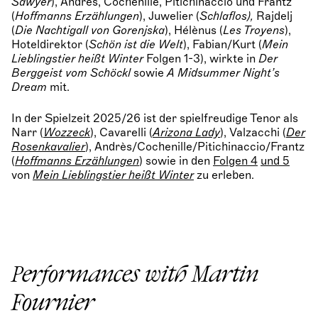
Sawyer
), Andrès, Cochenille, Pitichinaccio und Frantz
(
Hoffmanns Erzählungen
), Juwelier (
Schlaflos),
Rajdelj
(
Die Nachtigall von Gorenjska
), Hélènus (
Les Troyens
),
Hoteldirektor (
Schön ist die Welt
), Fabian/Kurt (
Mein
Lieblingstier heißt Winter
Folgen 1-3), wirkte in
Der
Berggeist vom Schöckl
sowie
A Midsummer Night’s
Dream
mit.
In der Spielzeit 2025/26 ist der spielfreudige Tenor als
Narr (
Wozzeck
), Cavarelli (
Arizona Lady
), Valzacchi (
Der
Rosenkavalier
), Andrès/Cochenille/Pitichinaccio/Frantz
(
Hoffmanns Erzählungen
) sowie in den
Folgen 4
und 5
von
Mein Lieblingstier heißt Winter
zu erleben.
Performances with Martin
Fournier