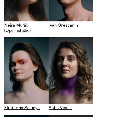
Neira Muhić
Ivan Oreščanin
(Opernstudio)
Ekaterina Solunya
Sofia Vinnik