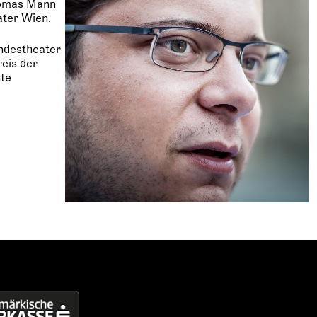
omas Mann
ater Wien.
ndestheater
reis der
ste