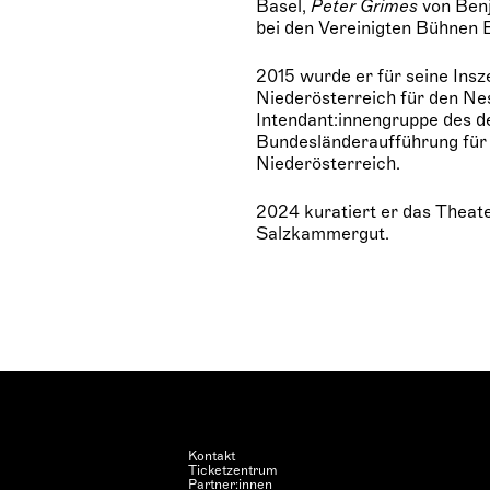
Basel,
Peter Grimes
von Ben
bei den Vereinigten Bühnen
2015 wurde er für seine Ins
Niederösterreich für den Nes
Intendant:innengruppe des d
Bundesländeraufführung fü
Niederösterreich.
2024 kuratiert er das Theat
Salzkammergut.
Kontakt
Ticketzentrum
Partner:innen