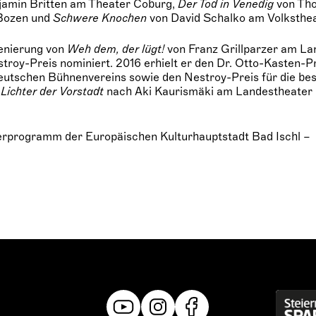
jamin Britten am Theater Coburg,
Der Tod in Venedig
von Th
 Bozen und
Schwere Knochen
von David Schalko am Volksthe
zenierung von
Weh dem, der lügt!
von Franz Grillparzer am La
troy-Preis nominiert. 2016 erhielt er den Dr. Otto-Kasten-P
eutschen Bühnenvereins sowie den Nestroy-Preis für die be
r
Lichter der Vorstadt
nach Aki Kaurismäki am Landestheater
erprogramm der Europäischen Kulturhauptstadt Bad Ischl –