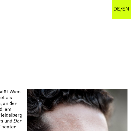
DE
EN
sität Wien
et als
, an der
ld, am
Heidelberg
es und
Der
Theater