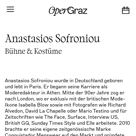
S
k
i
p
t
o
Anastasios Sofroniou
c
o
n
Bühne & Kostüme
t
e
n
t
Anastasios Sofroniou wurde in Deutschland geboren
und lebt in Paris. Er begann seine Karriere als
Moderedakteur in Athen. Mitte der 90er Jahre zog er
nach London, wo er exklusiv mit der britischen Mode-
Ikone Isabella Blow sowie mit Fotografen wie Richard
Alvedon, David La Chapelle oder Mario Testino und für
Zeitschriften wie The Face, Surface, Interview US,
British GQ, Sunday Times Style und Elle arbeitete. 2010
brachte er seine eigene zeitgenössische Marke
Conquistador Menswear auf den Markt und gründete