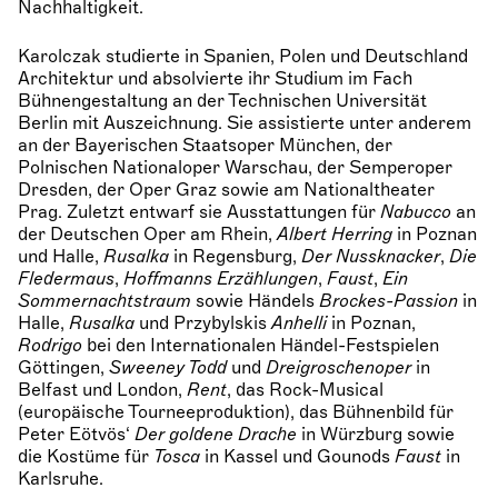
Nachhaltigkeit.
Karolczak studierte in Spanien, Polen und Deutschland
Architektur und absolvierte ihr Studium im Fach
Bühnengestaltung an der Technischen Universität
Berlin mit Auszeichnung. Sie assistierte unter anderem
an der Bayerischen Staatsoper München, der
Polnischen Nationaloper Warschau, der Semperoper
Dresden, der Oper Graz sowie am Nationaltheater
Prag. Zuletzt entwarf sie Ausstattungen für
Nabucco
an
der Deutschen Oper am Rhein,
Albert Herring
in Poznan
und Halle,
Rusalka
in Regensburg,
Der Nussknacker
,
Die
Fledermaus
,
Hoffmanns Erzählungen
,
Faust
,
Ein
Sommernachtstraum
sowie Händels
Brockes-Passion
in
Halle,
Rusalka
und Przybylskis
Anhelli
in Poznan,
Rodrigo
bei den Internationalen Händel-Festspielen
Göttingen,
Sweeney Todd
und
Dreigroschenoper
in
Belfast und London,
Rent
, das Rock-Musical
(europäische Tourneeproduktion), das Bühnenbild für
Peter Eötvös‘
Der goldene Drache
in Würzburg sowie
die Kostüme für
Tosca
in Kassel und Gounods
Faust
in
Karlsruhe.