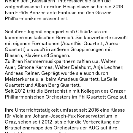
Neben den „Klassikern“ interessiert sie auch die
zeitgenössische Literatur. Beispielsweise hat sie 2019
Ivan Eröds Konzertante Fantasie mit den Grazer
Philharmonikern präsentiert.
Seit ihrer Jugend engagiert sich Chibidziura im
kammermusikalischen Bereich. Sie konzertierte sowohl
mit eigenen Formationen (Acanthis-Quartett, Aurea-
Quartett) als auch in anderen Gruppierungen mit
Bläsern, Klavier und Sängern.
Zu ihren Kammermusikpartnern zählen u.a. Walter
Auer, Simone Kermes, Walter Delahunt, Anja Lechner,
Andreas Reiner. Geprägt wurde sie auch durch
Meisterkurse u. a. beim Amadeus Quartett, LaSalle
Quartett und Alban Berg Quartett.
Seit 2012 tritt die Bratschistin mit Kollegen des Grazer
Philharmonischen Orchesters im PhilQuartett Graz auf.
Ihre Unterrichtstätigkeit umfasst seit 2016 eine Klasse
für Viola am Johann-Joseph-Fux Konservatorium in
Graz, schon seit 2012 ist sie für die Vorbereitung der
Bratschengruppe des Orchesters der KUG auf ihre