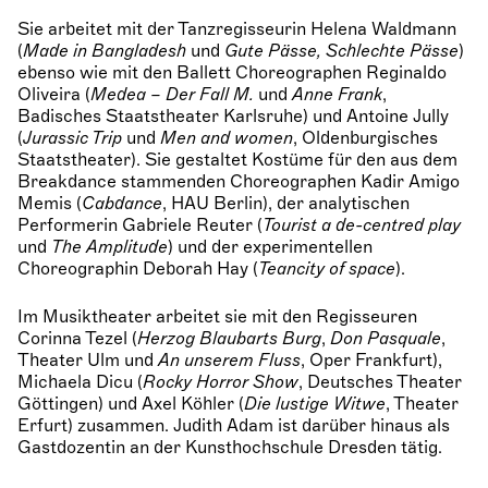
Sie arbeitet mit der Tanzregisseurin Helena Waldmann
(
Made in Bangladesh
und
Gute Pässe, Schlechte Pässe
)
ebenso wie mit den Ballett Choreographen Reginaldo
Oliveira (
Medea – Der Fall M.
und
Anne Frank
,
Badisches Staatstheater Karlsruhe) und Antoine Jully
(
Jurassic Trip
und
Men and women
, Oldenburgisches
Staatstheater). Sie gestaltet Kostüme für den aus dem
Breakdance stammenden Choreographen Kadir Amigo
Memis (
Cabdance
, HAU Berlin), der analytischen
Performerin Gabriele Reuter (
Tourist a de-centred play
und
The Amplitude
) und der experimentellen
Choreographin Deborah Hay (
Teancity of space
).
Im Musiktheater arbeitet sie mit den Regisseuren
Corinna Tezel (
Herzog Blaubarts Burg
,
Don Pasquale
,
Theater Ulm und
An unserem Fluss
, Oper Frankfurt),
Michaela Dicu (
Rocky Horror Show
, Deutsches Theater
Göttingen) und Axel Köhler (
Die lustige Witwe
, Theater
Erfurt) zusammen. Judith Adam ist darüber hinaus als
Gastdozentin an der Kunsthochschule Dresden tätig.