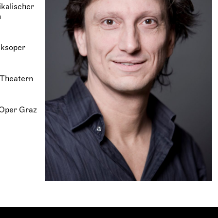
kalischer
n
lksoper
 Theatern
r Oper Graz