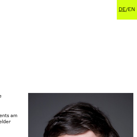
DE
EN
e
ments am
elder