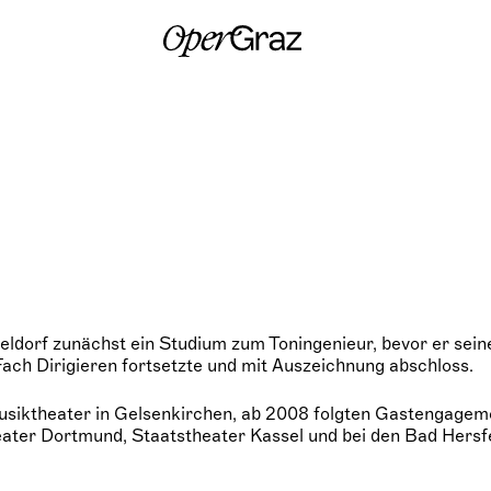
S
k
i
p
t
o
c
o
n
t
e
n
t
sseldorf zunächst ein Studium zum Toningenieur, bevor er sein
ach Dirigieren fortsetzte und mit Auszeichnung abschloss.
usiktheater in Gelsenkirchen, ab 2008 folgten Gastengage
ater Dortmund, Staatstheater Kassel und bei den Bad Hersf