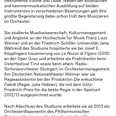
Instrumente Violine und Oboe. Neben der solistischen
und kammermusikalischen Ausbildung auf beiden
Instrumenten in verschiedenen Besetzungen galt ihre
größte Begeisterung dabei schon früh dem Musizieren
im Orchester.
Sie studierte Musikwissenschaft, Kulturmanagement
und Anglistik an der Hochschule für Musik Franz Liszt
Weimar und an der Friedrich-Schiller-Universität Jena.
Während des Studiums hospitierte sie bei Josef E.
Köpplingers Inszenierung von
Le Nozze di Figaro
(2010)
an der Oper Graz und arbeitete als Praktikantin beim
Osterfestival Tirol sowie beim ehem. Radio-
Sinfonieorchester Stuttgart im Orchestermanagement.
Am Deutschen Nationaltheater Weimar war sie
Regieassistentin bei der Produktion
Die erleuchtete
Fabrik
(Regie: Julia Hübner), die mit dem Götz-
Friedrich-Preis für die beste Regie in der Spielzeit
2012/13 ausgezeichnet wurde.
Nach Abschluss des Studiums arbeitete sie ab 2013 als
Orchesterdisponentin des Philharmonischen