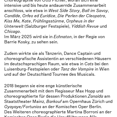
Choreographie von Otto Pichler, woran sich eine
intensive und bis heute andauernde Zusammenarbeit
anschloss, wie etwa in
West Side Story
,
Ball im Savoy
,
Candide
,
Orfeo ed Euridice
,
Die Perlen der Cleopatra
,
Kiss Me, Kate
,
Frühlingsstürme
,
Orpheus in der
Unterwelt
(Salzburger Festspiele),
Yiddish Revue
und
Chicago
.
Im März 2025 wird sie in
Echnaton
, in der Regie von
Barrie Kosky, zu sehen sein.
Zudem wirkte sie als Tänzerin, Dance Captain und
choreografische Assistentin an verschiedenen Häusern
im deutschsprachigen Raum, wie etwa in
Cats
bei den
Luisenburg-Festspielen oder
Tanz der Vampire
in Wien
und auf der Deutschland Tournee des Musicals.
2018 begann sie eine enge künstlerische
Zusammenarbeit mit dem Regisseur Max Hopp und
choreographierte für dessen Produktionen
Zanaida
am
Staatstheater Mainz,
Barkouf
am Opernhaus Zürich und
Oyayaye/Fortunios
an der Komischen Oper Berlin.
Des Weiteren choreographierte Martina Borroni an der