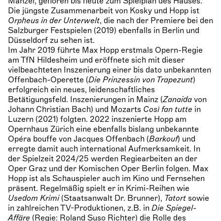
Manzel, gehören bis heute zum Spielplan des Hauses.
Die jüngste Zusammenarbeit von Kosky und Hopp ist
Orpheus in der Unterwelt
, die nach der Premiere bei den
Salzburger Festspielen (2019) ebenfalls in Berlin und
Düsseldorf zu sehen ist.
Im Jahr 2019 führte Max Hopp erstmals Opern-Regie
am TfN Hildesheim und eröffnete sich mit dieser
vielbeachteten Inszenierung einer bis dato unbekannten
Offenbach-Operette (
Die Prinzessin von Trapezunt
)
erfolgreich ein neues, leidenschaftliches
Betätigungsfeld. Inszenierungen in Mainz (
Zanaida
von
Johann Christian Bach) und Mozarts
Così fan tutte
in
Luzern (2021) folgten. 2022 inszenierte Hopp am
Opernhaus Zürich eine ebenfalls bislang unbekannte
Opéra bouffe von Jacques Offenbach (
Barkouf
) und
erregte damit auch international Aufmerksamkeit. In
der Spielzeit 2024/25 werden Regiearbeiten an der
Oper Graz und der Komischen Oper Berlin folgen. Max
Hopp ist als Schauspieler auch im Kino und Fernsehen
präsent. Regelmäßig spielt er in Krimi-Reihen wie
Usedom Krimi
(Staatsanwalt Dr. Brunner),
Tatort
sowie
in zahlreichen TV-Produktionen, z.B. in
Die Spiegel-
Affäre
(Regie: Roland Suso Richter) die Rolle des