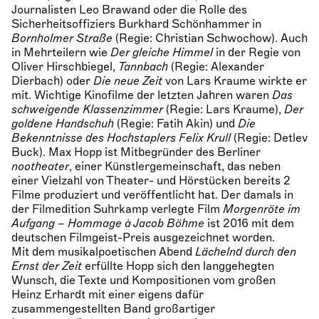
Journalisten Leo Brawand oder die Rolle des
Sicherheitsoffiziers Burkhard Schönhammer in
Bornholmer Straße
(Regie: Christian Schwochow). Auch
in Mehrteilern wie
Der gleiche Himmel
in der Regie von
Oliver Hirschbiegel,
Tannbach
(Regie: Alexander
Dierbach) oder
Die neue Zeit
von Lars Kraume wirkte er
mit. Wichtige Kinofilme der letzten Jahren waren
Das
schweigende Klassenzimmer
(Regie: Lars Kraume),
Der
goldene Handschuh
(Regie: Fatih Akin) und
Die
Bekenntnisse des Hochstaplers Felix Krull
(Regie: Detlev
Buck). Max Hopp ist Mitbegründer des Berliner
nootheater
, einer Künstlergemeinschaft, das neben
einer Vielzahl von Theater- und Hörstücken bereits 2
Filme produziert und veröffentlicht hat. Der damals in
der Filmedition Suhrkamp verlegte Film
Morgenröte im
Aufgang – Hommage à Jacob Böhme
ist 2016 mit dem
deutschen Filmgeist-Preis ausgezeichnet worden.
Mit dem musikalpoetischen Abend
Lächelnd durch den
Ernst der Zeit
erfüllte Hopp sich den langgehegten
Wunsch, die Texte und Kompositionen vom großen
Heinz Erhardt mit einer eigens dafür
zusammengestellten Band großartiger