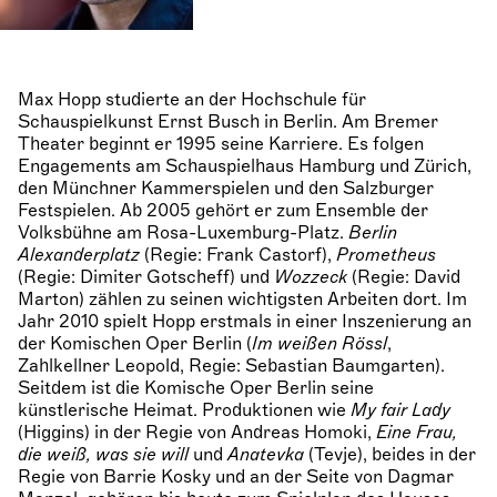
Max Hopp studierte an der Hochschule für
Schauspielkunst Ernst Busch in Berlin. Am Bremer
Theater beginnt er 1995 seine Karriere. Es folgen
Engagements am Schauspielhaus Hamburg und Zürich,
den Münchner Kammerspielen und den Salzburger
Festspielen. Ab 2005 gehört er zum Ensemble der
Volksbühne am Rosa-Luxemburg-Platz.
Berlin
Alexanderplatz
(Regie: Frank Castorf),
Prometheus
(Regie: Dimiter Gotscheff) und
Wozzeck
(Regie: David
Marton) zählen zu seinen wichtigsten Arbeiten dort. Im
Jahr 2010 spielt Hopp erstmals in einer Inszenierung an
der Komischen Oper Berlin (
Im weißen Rössl
,
Zahlkellner Leopold, Regie: Sebastian Baumgarten).
Seitdem ist die Komische Oper Berlin seine
künstlerische Heimat. Produktionen wie
My fair Lady
(Higgins) in der Regie von Andreas Homoki,
Eine Frau,
die weiß, was sie will
und
Anatevka
(Tevje), beides in der
Regie von Barrie Kosky und an der Seite von Dagmar