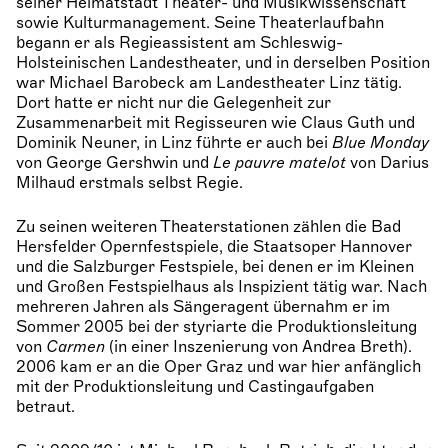
seiner Heimatstadt Theater- und Musikwissenschaft
sowie Kulturmanagement. Seine Theaterlaufbahn
begann er als Regieassistent am Schleswig-
Holsteinischen Landestheater, und in derselben Position
war Michael Barobeck am Landestheater Linz tätig.
Dort hatte er nicht nur die Gelegenheit zur
Zusammenarbeit mit Regisseuren wie Claus Guth und
Dominik Neuner, in Linz führte er auch bei
Blue Monday
von George Gershwin und
Le pauvre matelot
von Darius
Milhaud erstmals selbst Regie.
Zu seinen weiteren Theaterstationen zählen die Bad
Hersfelder Opernfestspiele, die Staatsoper Hannover
und die Salzburger Festspiele, bei denen er im Kleinen
und Großen Festspielhaus als Inspizient tätig war. Nach
mehreren Jahren als Sängeragent übernahm er im
Sommer 2005 bei der styriarte die Produktionsleitung
von
Carmen
(in einer Inszenierung von Andrea Breth).
2006 kam er an die Oper Graz und war hier anfänglich
mit der Produktionsleitung und Castingaufgaben
betraut.