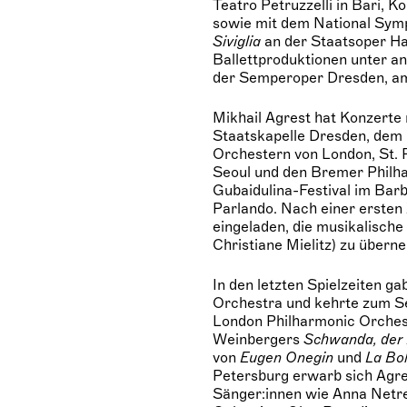
Teatro Petruzzelli in Bari,
sowie mit dem National Symp
Siviglia
an der Staatsoper H
Ballettproduktionen unter a
der Semperoper Dresden, am 
Mikhail Agrest hat Konzerte
Staatskapelle Dresden, dem
Orchestern von London, St. 
Seoul und den Bremer Philha
Gubaidulina-Festival im Bar
Parlando. Nach einer erste
eingeladen, die musikalische
Christiane Mielitz) zu übern
In den letzten Spielzeiten 
Orchestra und kehrte zum S
London Philharmonic Orches
Weinbergers
Schwanda, der 
von
Eugen Onegin
und
La B
Petersburg erwarb sich Agre
Sänger:innen wie Anna Netre