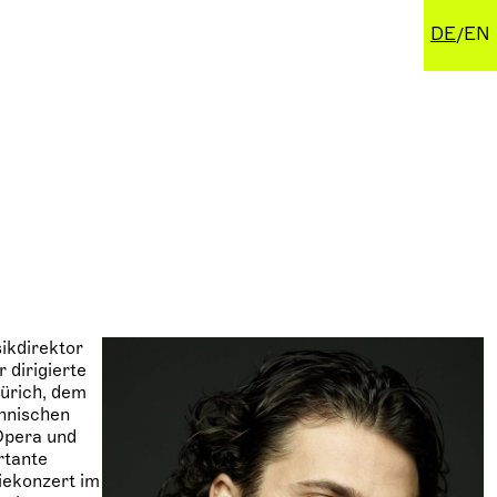
DE
EN
sikdirektor
 dirigierte
ürich, dem
innischen
Opera und
rtante
iekonzert im