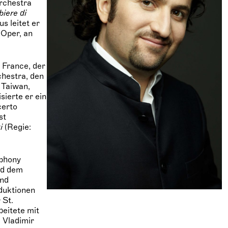
rchestra
biere di
s leitet er
 Oper, an
 France, der
hestra, den
 Taiwan,
ierte er ein
certo
st
i
(Regie:
mphony
nd dem
nd
duktionen
 St.
beitete mit
 Vladimir