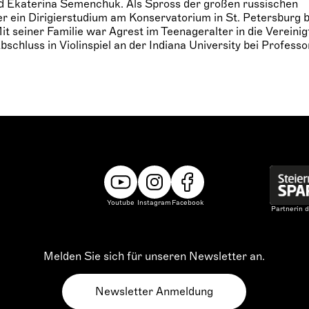
d Ekaterina Semenchuk. Als Spross der großen russischen
 er ein Dirigierstudium am Konservatorium in St. Petersburg b
t seiner Familie war Agrest im Teenageralter in die Vereini
schluss in Violinspiel an der Indiana University bei Profess
Youtube
Instagram
Facebook
Partnerin d
Melden Sie sich für unseren Newsletter an.
Newsletter Anmeldung