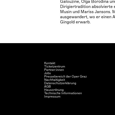
Galouzine, Olga Borodina un
Dirigiertradition absolvierte
Musin und Mariss Jansons. Mi
ausgewandert, wo er einen Ab
Gingold erwarb.
Kontakt
Ticketzentrum
Partner:innen
Jobs
Pressebereich der Oper Graz
Nachhaltigkeit
Datenschutzerklärung
AGB
Hausordnung
Technische Informationen
Impressum