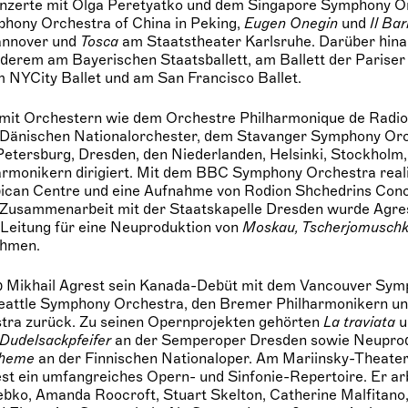
 Konzerte mit Olga Peretyatko und dem Singapore Symphony O
hony Orchestra of China in Peking,
Eugen Onegin
und
Il Bar
annover und
Tosca
am Staatstheater Karlsruhe. Darüber hinau
nderem am Bayerischen Staatsballett, am Ballett der Pariser
NYCity Ballet und am San Francisco Ballet.
 mit Orchestern wie dem Orchestre Philharmonique de Radio
 Dänischen Nationalorchester, dem Stavanger Symphony Orc
Petersburg, Dresden, den Niederlanden, Helsinki, Stockholm,
rmonikern dirigiert. Mit dem BBC Symphony Orchestra realis
bican Centre und eine Aufnahme von Rodion Shchedrins Con
n Zusammenarbeit mit der Staatskapelle Dresden wurde Agre
 Leitung für eine Neuproduktion von
Moskau, Tscherjomuschk
ehmen.
gab Mikhail Agrest sein Kanada-Debüt mit dem Vancouver Sy
eattle Symphony Orchestra, den Bremer Philharmonikern u
tra zurück. Zu seinen Opernprojekten gehörten
La traviata
u
Dudelsackpfeifer
an der Semperoper Dresden sowie Neupro
oheme
an der Finnischen Nationaloper. Am Mariinsky-Theater
st ein umfangreiches Opern- und Sinfonie-Repertoire. Er ar
bko, Amanda Roocroft, Stuart Skelton, Catherine Malfitano,