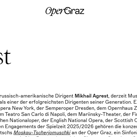
S
k
i
p
t
o
c
o
n
st
t
e
n
t
 russisch-amerikanische Dirigent
Mikhail Agrest
, derzeit Mu
 als einer der erfolgreichsten Dirigenten seiner Generation. Er
Opera New York, der Semperoper Dresden, dem Opernhaus Z
 Teatro San Carlo di Napoli, dem Mariinsky-Theater, der F
hen Nationaloper, der English National Opera, der Scottish 
nen Engagements der Spielzeit 2025/2026 gehören die konze
itschs
Moskau-Tscherjomuschki
an der Oper Graz, ein Sinfon