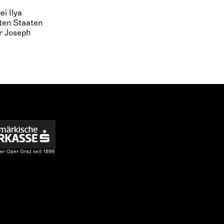
ei Ilya
gten Staaten
or Joseph
er Oper Graz seit 1899