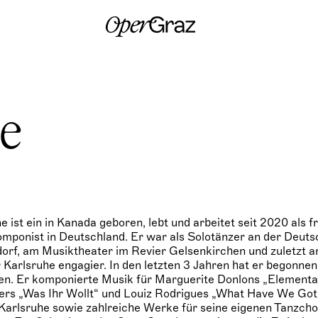
S
k
i
p
t
o
c
o
n
ne
t
e
n
t
e ist ein in Kanada geboren, lebt und arbeitet seit 2020 als 
mponist in Deutschland. Er war als Solotänzer an der Deut
orf, am Musiktheater im Revier Gelsenkirchen und zuletzt 
 Karlsruhe engagier. In den letzten 3 Jahren hat er begonnen
n. Er komponierte Musik für Marguerite Donlons „Elementar
ers „Was Ihr Wollt“ und Louiz Rodrigues „What Have We Got
 Karlsruhe sowie zahlreiche Werke für seine eigenen Tanzch