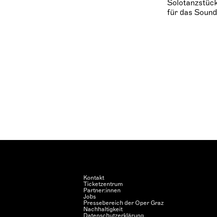
Solotanzstück
für das Sound
Kontakt
Ticketzentrum
Partner:innen
Jobs
Pressebereich der Oper Graz
Nachhaltigkeit
Datenschutzerklärung