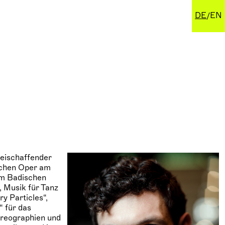
DE
EN
freischaffender
schen Oper am
am Badischen
, Musik für Tanz
y Particles“,
“ für das
oreographien und