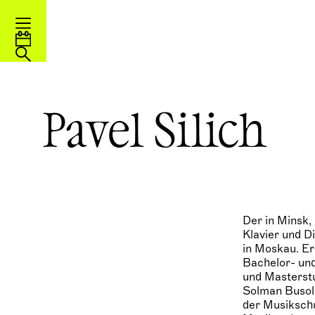
Pavel Silich
Der in Minsk,
Klavier und D
in Moskau. Er
Bachelor- un
und Masterstu
Solman Busol
der Musikschu