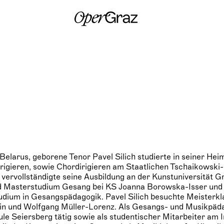
S
k
i
p
t
o
c
o
n
t
e
n
t
 Belarus, geborene Tenor Pavel Silich studierte in seiner He
irigieren, sowie Chordirigieren am Staatlichen Tschaikowsk
 vervollständigte seine Ausbildung an der Kunstuniversität 
d Masterstudium Gesang bei KS Joanna Borowska-Isser und
dium in Gesangspädagogik. Pavel Silich besuchte Meisterkl
in und Wolfgang Müller-Lorenz. Als Gesangs- und Musikpäd
le Seiersberg tätig sowie als studentischer Mitarbeiter am In