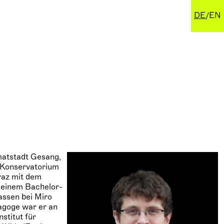
DE
EN
imatstadt Gesang,
i-Konservatorium
Graz mit dem
 einem Bachelor-
assen bei Miro
agoge war er an
stitut für