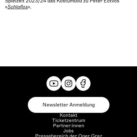
Spielzeit 2023/24 das Kostümbild zu Peter Eötvös‘
»
Schlaflos
«.
Newsletter Anmeldung
Kontakt
Ticketzentrum
Partner:innen
Jobs
Pressebereich der Oper Graz