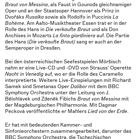
Braut von Messina
, als Faust in Gounods gleichnamiger
Oper und an der Staatsoper Hannover als Prinz in
Dvořáks
Rusalka
sowie als Rodolfo in Puccinis
La
Bohème
. Am Aalto-Musiktheater Essen trat er in der
Rolle des Hans in
Die verkaufte Braut
und als Don
Anchises in Mozarts
La finta giardiniera
auf. Die Partie
des Hans (
Die verkaufte Braut)
sang er auch an der
Semperoper in Dresden.
Bei den österreichischen Seefestspielen Mörbisch
nahm er eine Live-CD und -DVD von Strauss‘ Operette
Nacht in Venedig
auf, wo er die Rolle des Caramello
interpretierte. Weitere Live-Einspielungen mit Richard
Samek sind Smetanas Oper
Dalibor
mit dem BBC
Symphony Orchestra unter der Leitung von J.
Bělohlávek und Zdeněk Fibichs
Braut von Messina
mit
der Magdeburgischen Philharmonie. Mit Dagmar
Pecková veröffentlichte er Mahlers
Lied von der Erde
.
Er hat mit bedeutenden Kammer- und
Sinfonieorchestern zusammengearbeitet, darunter das
BBC Symphony Orchestra, die Tschechischen