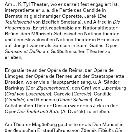
Am J. K. Tyl Theater, wo er derzeit fest engagiert ist,
interpretierte er u. a. die Partie des Candide in
Bernsteins gleichnamiger Operette, Jarek (
Die
Teufelswand
von Bedřich Smetana), und Alfred in
Die
Fledermaus
. Er tritt regelmäßig am Nationaltheater
Brünn, dem Mährisch-Schlesischen Nationaltheater
und dem Slowakischen Nationaltheater in Bratislava
auf. Jüngst war er als Samson in Saint-Saëns’ Oper
Samson et Dalila
am Südböhmischen Theater zu
erleben,
Er gastierte an der Opéra de Reims, der Opéra de
Limoges, der Opéra de Rennes und der Staatsoperette
Dresden, wo er viele Hauptpartien sang, u. A. Sándor
Bárinkay (Der
Zigeunerbaron
), den Graf von Luxemburg
(
Graf von Luxemburg
), Carevic (
Carevic
), Candide
(
Candide
) und Rinuccio (
Gianni Schicchi
). Am
Anhaltischen Theater Dessau war er als Jirka in der
Oper
Der Teufel und Kate
(A. Dvořák) zu erleben.
Am Theater Magdeburg gastierte er als Don Manuel in
der deutschen Erstaufführung von Zdeněk Fibichs
Die