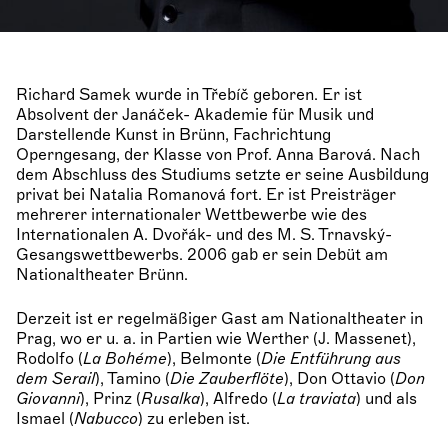
Richard Samek wurde in Třebíč geboren. Er ist
Absolvent der Janáček- Akademie für Musik und
Darstellende Kunst in Brünn, Fachrichtung
Operngesang, der Klasse von Prof. Anna Barová. Nach
dem Abschluss des Studiums setzte er seine Ausbildung
privat bei Natalia Romanová fort. Er ist Preisträger
mehrerer internationaler Wettbewerbe wie des
Internationalen A. Dvořák- und des M. S. Trnavský-
Gesangswettbewerbs. 2006 gab er sein Debüt am
Nationaltheater Brünn.
Derzeit ist er regelmäßiger Gast am Nationaltheater in
Prag, wo er u. a. in Partien wie Werther (J. Massenet),
Rodolfo (
La Bohéme
), Belmonte (
Die Entführung aus
dem Serail
), Tamino (
Die Zauberflöte
), Don Ottavio (
Don
Giovanni
), Prinz (
Rusalka
), Alfredo (
La traviata
) und als
Ismael (
Nabucco
) zu erleben ist.