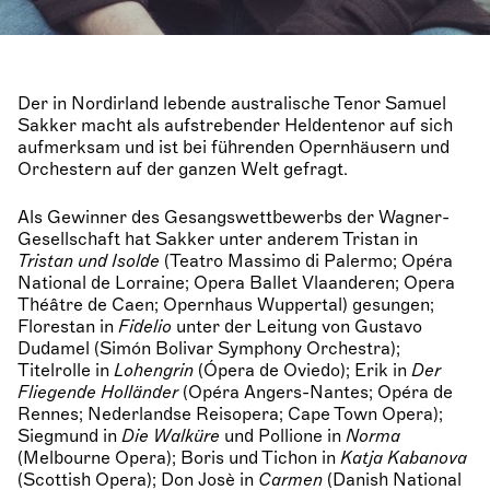
Der in Nordirland lebende australische Tenor Samuel
Sakker macht als aufstrebender Heldentenor auf sich
aufmerksam und ist bei führenden Opernhäusern und
Orchestern auf der ganzen Welt gefragt.
Als Gewinner des Gesangswettbewerbs der Wagner-
Gesellschaft hat Sakker unter anderem Tristan in
Tristan und Isolde
(Teatro Massimo di Palermo; Opéra
National de Lorraine; Opera Ballet Vlaanderen; Opera
Théâtre de Caen; Opernhaus Wuppertal) gesungen;
Florestan in
Fidelio
unter der Leitung von Gustavo
Dudamel (Simón Bolivar Symphony Orchestra);
Titelrolle in
Lohengrin
(Ópera de Oviedo); Erik in
Der
Fliegende Holländer
(Opéra Angers-Nantes; Opéra de
Rennes; Nederlandse Reisopera; Cape Town Opera);
Siegmund in
Die Walküre
und Pollione in
Norma
(Melbourne Opera); Boris und Tichon in
Katja Kabanova
(Scottish Opera); Don Josè in
Carmen
(Danish National