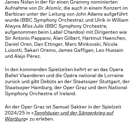
James Nolan in der für einen Grammy nominierten
Aufnahme von
Dr. Atomic
, die auch in einem Konzert im
Barbican unter der Leitung von John Adams aufgeführt
wurde (BBC Symphony Orchestra); und Ulrik in William
Alwyns
Miss Julie
(BBC Symphony Orchestra;
aufgenommen beim Label Chandos) mit Dirigenten wie
Sir Antonio Pappano, Alan Gilbert, Hartmut Haenchen,
Daniel Oren, Dan Ettinger, Marc Minkovski, Nicola
Luisotti, Sakari Oramo, James Gaffigan, Leo Hussain
und Alejo Pérez.
In den kommenden Spielzeiten kehrt er an das Opera
Ballet Vlaanderen und die Opéra national de Lorraine
zurück und gibt Debüts an der Staatsoper Stuttgart, der
Staatsoper Hamburg, der Oper Graz und dem National
Symphony Orchestra of Ireland.
An der Oper Graz ist Samuel Sakker in der Spielzeit
2024/25 in »
Tannhäuser und der Sängerkrieg auf
Wartburg
« zu erleben.