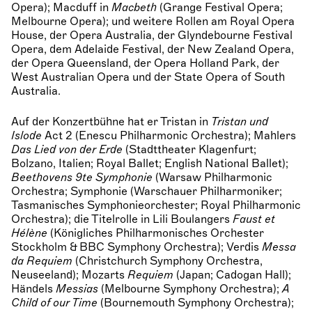
Opera); Macduff in
Macbeth
(Grange Festival Opera;
Melbourne Opera); und weitere Rollen am Royal Opera
House, der Opera Australia, der Glyndebourne Festival
Opera, dem Adelaide Festival, der New Zealand Opera,
der Opera Queensland, der Opera Holland Park, der
West Australian Opera und der State Opera of South
Australia.
Auf der Konzertbühne hat er Tristan in
Tristan und
Islode
Act 2 (Enescu Philharmonic Orchestra); Mahlers
Das Lied von der Erde
(Stadttheater Klagenfurt;
Bolzano, Italien; Royal Ballet; English National Ballet);
Beethovens 9te Symphonie
(Warsaw Philharmonic
Orchestra; Symphonie (Warschauer Philharmoniker;
Tasmanisches Symphonieorchester; Royal Philharmonic
Orchestra); die Titelrolle in Lili Boulangers
Faust et
Hélène
(Königliches Philharmonisches Orchester
Stockholm & BBC Symphony Orchestra); Verdis
Messa
da Requiem
(Christchurch Symphony Orchestra,
Neuseeland); Mozarts
Requiem
(Japan; Cadogan Hall);
Händels
Messias
(Melbourne Symphony Orchestra);
A
Child of our Time
(Bournemouth Symphony Orchestra);