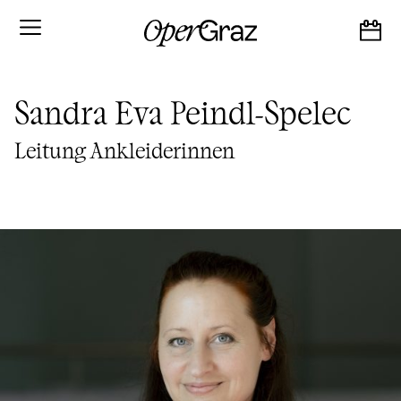
S
k
i
p
t
o
Sandra Eva Peindl-Spelec
c
o
n
Leitung Ankleiderinnen
t
e
n
t