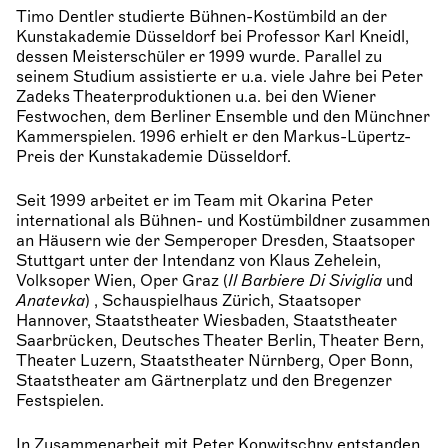
Timo Dentler studierte Bühnen-Kostümbild an der
Kunstakademie Düsseldorf bei Professor Karl Kneidl,
dessen Meisterschüler er 1999 wurde. Parallel zu
seinem Studium assistierte er u.a. viele Jahre bei Peter
Zadeks Theaterproduktionen u.a. bei den Wiener
Festwochen, dem Berliner Ensemble und den Münchner
Kammerspielen. 1996 erhielt er den Markus-Lüpertz-
Preis der Kunstakademie Düsseldorf.
Seit 1999 arbeitet er im Team mit Okarina Peter
international als Bühnen- und Kostümbildner zusammen
an Häusern wie der Semperoper Dresden, Staatsoper
Stuttgart unter der Intendanz von Klaus Zehelein,
Volksoper Wien, Oper Graz (
Il Barbiere Di Siviglia
und
Anatevka
) , Schauspielhaus Zürich, Staatsoper
Hannover, Staatstheater Wiesbaden, Staatstheater
Saarbrücken, Deutsches Theater Berlin, Theater Bern,
Theater Luzern, Staatstheater Nürnberg, Oper Bonn,
Staatstheater am Gärtnerplatz und den Bregenzer
Festspielen.
In Zusammenarbeit mit Peter Konwitschny entstanden