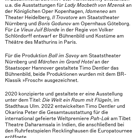
u.a. die Ausstattungen für
Lady Macbeth von Mzensk
an
der Königlichen Oper Kopenhagen,
Idomeneo
am
Theater Heidelberg,
Il Trovatore
am Staatstheater
Nürnberg und
Boris Godunov
am Opernhaus Göteborg.
Für
Le Vieux Juif Blonde
in der Regie von Volker
Schlöndorff entwarf er Bühnenbild und Kostüme am
Théâtre des Mathurins in Paris.
Für die Produktion
Ball im Savoy
am Staatstheater
Nürnberg und
Märchen im Grand Hotel
an der
Staatsoper Hannover gestaltete Timo Dentler das
Bühnenbild, beide Produktionen wurden mit dem BR-
Klassik »Frosch« ausgezeichnet.
2020 konzipierte und gestaltete er eine Ausstellung
unter dem Titel:
Die Welt ein Raum mit Flügeln
, im
Stadthaus Ulm. 2022 entwickelten Timo Dentler und
Okarina Peter die Gesamtausstattung für die
international gefeierte Weltpremiere
Pah-Lak
am Tibet
Theatre Daharamsala in Indien, die anschließend bei
den Ruhrfestspielen Recklinghausen die Europatournee
eröffnete.