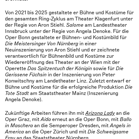
Von 2021 bis 2025 gestaltete er Bühne und Kostüme für
den gesamten Ring-Zyklus am Theater Klagenfurt unter
der Regie von Aron Stiehl.
Salome
am Landestheater
Innsbruck unter der Regie von Angela Denoke. Für die
Oper Bonn gestaltete er Bühnen- und Kostümbild für
Die Meistersinger Von Nürnberg
in einer
Neuinszenierung von Aron Stiehl und er zeichnete
verantwortlich für Bühnenbild und Kostüme zur
Wiedereröffnung des Theater an der Wien mit der
Operette
Das Spitzentuch der Königin
sowie für
Die
Gerissene Füchsin
in der Inszenierung von Peter
Konwitschny am Landetheater Linz. Zuletzt entwarf er
Bühne und Kostüme für die erfolgreiche Produktion
Die
Tote Stadt
am Staatstheater Mainz (Inszenierung
Angela Denoke).
Zukünftige Arbeiten führen ihn mit
Arizona Lady
an die
Oper Graz, mit
Aida
erneut an die Oper Bonn, mit
Ballo
in Maschera
an die Semperoper Dresden
,
mit
Angels in
America
an die Oper Zürich und mit
Die Schweigsame
Frau
an das Staatstheater Nürnberg.