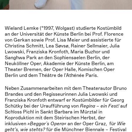
Wieland Lemke (*1997, Wolgast) studierte Kostümbild
an der Universität der Künste Berlin bei Prof. Florence
von Gerkan sowie Prof. Lisa Meier und assistierte für
Christina Schmitt, Lea Søvsø, Rainer Sellmaier, Julia
Lwowski, Franziska Kronfoth, Maria Buzhor und
Sanghwa Park an den Sophiensaelen Berlin, der
Neuköllner Oper, Akademie der Künste Berlin, am
Theater Bremen, der Oper Halle, Komischen Oper
Berlin und dem Théâtre de l’Athénée Paris.
Neben Zusammenarbeiten mit dem Theaterautor Bruno
Brandes und den Regisseurinnen Julia Lwowski und
Franziska Kronfoth entwarf er Kostümbilder für Georg
Schütky bei der Uraufführung von
Regina – ein Fest!
auf
Schloss Pichl in Sankt Barbara im Mürztal in
Koproduktion mit dem Steirischen Herbst, der
inklusiven
»Beggar´s Opera«
an der Oper Graz, für
Wie
geht’s, wie stehts?
für die Münchner Biennale – Festival