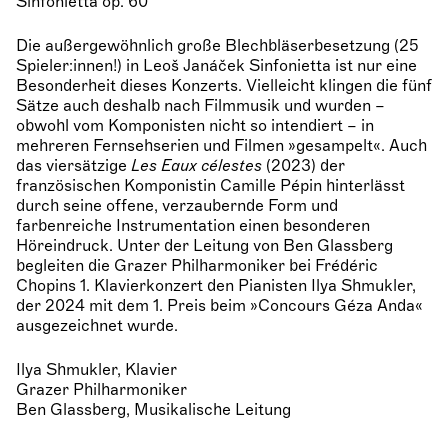
Sinfonietta op. 60
Die außergewöhnlich große Blechbläserbesetzung (25
Spieler:innen!) in Leoš Janáček Sinfonietta ist nur eine
Besonderheit dieses Konzerts. Vielleicht klingen die fünf
Sätze auch deshalb nach Filmmusik und wurden –
obwohl vom Komponisten nicht so intendiert – in
mehreren Fernsehserien und Filmen »gesampelt«. Auch
das viersätzige
Les Eaux célestes
(2023) der
französischen Komponistin Camille Pépin hinterlässt
durch seine offene, verzaubernde Form und
farbenreiche Instrumentation einen besonderen
Höreindruck. Unter der Leitung von Ben Glassberg
begleiten die Grazer Philharmoniker bei Frédéric
Chopins 1. Klavierkonzert den Pianisten Ilya Shmukler,
der 2024 mit dem 1. Preis beim »Concours Géza Anda«
ausgezeichnet wurde.
Ilya Shmukler, Klavier
Grazer Philharmoniker
Ben Glassberg, Musikalische Leitung