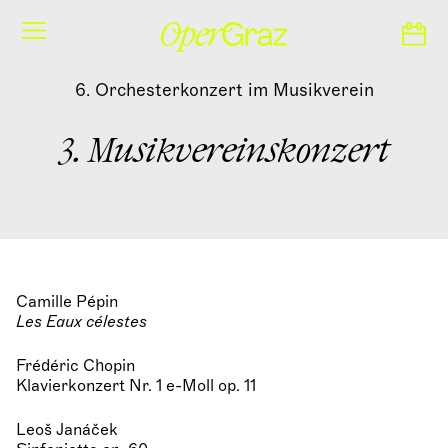
S
k
i
p
6. Orchesterkonzert im Musikverein
t
o
c
3. Musikvereinskonzert
o
n
t
e
n
t
Camille Pépin
Les Eaux célestes
Frédéric Chopin
Klavierkonzert Nr. 1 e-Moll op. 11
Leoš Janáček