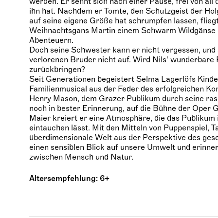
werden. Er sehnt sich nach einer Pause, frei von all
ihn hat. Nachdem er Tomte, den Schutzgeist der Holg
auf seine eigene Größe hat schrumpfen lassen, flieg
Weihnachtsgans Martin einem Schwarm Wildgänse h
Abenteuern.
Doch seine Schwester kann er nicht vergessen, und 
verlorenen Bruder nicht auf. Wird Nils‘ wunderbare R
zurückbringen?
Seit Generationen begeistert Selma Lagerlöfs Kinde
Familienmusical aus der Feder des erfolgreichen K
Henry Mason, dem Grazer Publikum durch seine ras
noch in bester Erinnerung, auf die Bühne der Oper
Maier kreiert er eine Atmosphäre, die das Publikum
eintauchen lässt. Mit den Mitteln von Puppenspiel, T
überdimensionale Welt aus der Perspektive des gesc
einen sensiblen Blick auf unsere Umwelt und erinner
zwischen Mensch und Natur.
Altersempfehlung: 6+