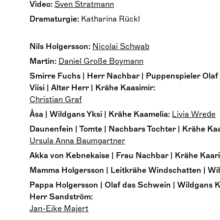
Video:
Sven Stratmann
Dramaturgie:
Katharina Rückl
Nils Holgersson:
Nicolai Schwab
Martin:
Daniel Große Boymann
Smirre Fuchs | Herr Nachbar | Puppenspieler Olaf
Viisi | Alter Herr | Krähe Kaasimir:
Christian Graf
Åsa | Wildgans Yksi | Krähe Kaamelia:
Livia Wrede
Daunenfein | Tomte | Nachbars Tochter | Krähe Kaa
Ursula Anna Baumgartner
Akka von Kebnekaise | Frau Nachbar | Krähe Kaari
Mamma Holgersson | Leitkrähe Windschatten | Wil
Pappa Holgersson | Olaf das Schwein | Wildgans K
Herr Sandström:
Jan-Eike Majert