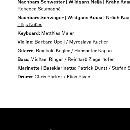
Nachbars Schwester | Wildgans Neljä | Krähe Kaar
Rebecca Soumagné
Nachbars Schwager | Wildgans Kuusi | Kräeh Kaarl
Thijs Kobes
Keyboard:
Matthias Maier
Violine:
Barbara Upelj
/
Myroslava Kucher
Gitarre:
Reinhold Kogler
/
Hanspeter Kapun
Bass:
Michael Ringer
/
Reinhard Ziegerhofer
Klarinette | Bassklarinette:
Patrick Dunst
/
Stefan S
Drums:
Chris Parker
/
Elias Pivec