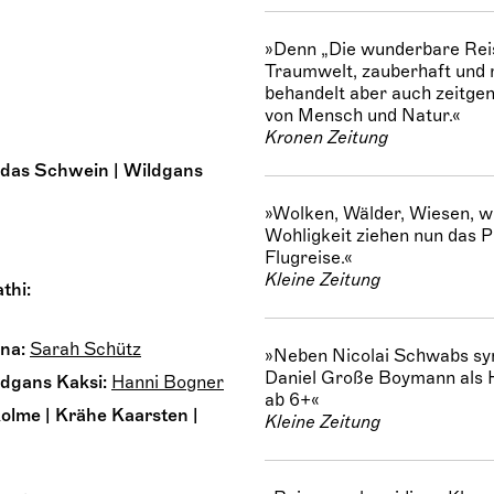
»Denn „Die wunderbare Reise
Traumwelt, zauberhaft und r
behandelt aber auch zeitgen
von Mensch und Natur.«
Kronen Zeitung
 das Schwein | Wildgans
»Wolken, Wälder, Wiesen, wi
Wohligkeit ziehen nun das P
Flugreise.«
Kleine Zeitung
thi:
na:
Sarah Schütz
»Neben Nicolai Schwabs sym
Daniel Große Boymann als H
dgans Kaksi:
Hanni Bogner
ab 6+«
olme | Krähe Kaarsten |
Kleine Zeitung