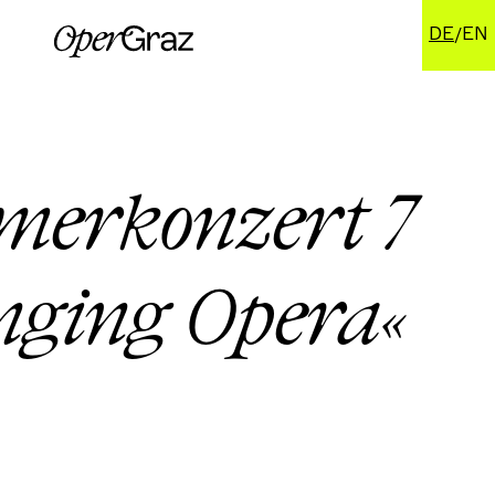
DE
EN
erkonzert 7
nging Opera«