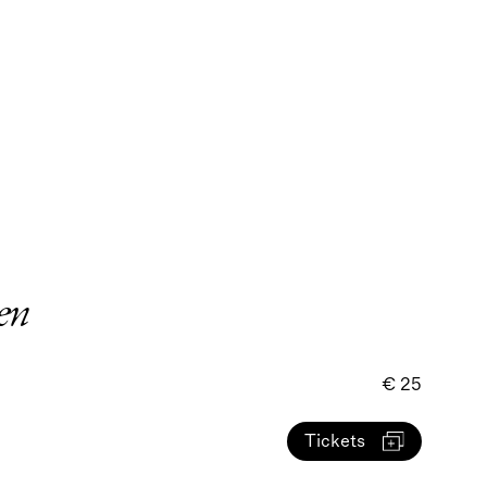
en
€ 25
Tickets