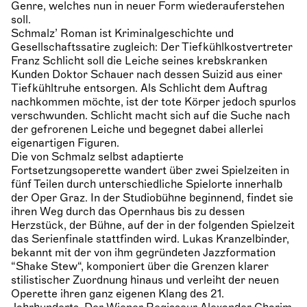
Genre, welches nun in neuer Form wiederauferstehen
soll.
Schmalz’ Roman ist Kriminalgeschichte und
Gesellschaftssatire zugleich: Der Tiefkühlkostvertreter
Franz Schlicht soll die Leiche seines krebskranken
Kunden Doktor Schauer nach dessen Suizid aus einer
Tiefkühltruhe entsorgen. Als Schlicht dem Auftrag
nachkommen möchte, ist der tote Körper jedoch spurlos
verschwunden. Schlicht macht sich auf die Suche nach
der gefrorenen Leiche und begegnet dabei allerlei
eigenartigen Figuren.
Die von Schmalz selbst adaptierte
Fortsetzungsoperette wandert über zwei Spielzeiten in
fünf Teilen durch unterschiedliche Spielorte innerhalb
der Oper Graz. In der Studiobühne beginnend, findet sie
ihren Weg durch das Opernhaus bis zu dessen
Herzstück, der Bühne, auf der in der folgenden Spielzeit
das Serienfinale stattfinden wird. Lukas Kranzelbinder,
bekannt mit der von ihm gegründeten Jazzformation
“Shake Stew“, komponiert über die Grenzen klarer
stilistischer Zuordnung hinaus und verleiht der neuen
Operette ihren ganz eigenen Klang des 21.