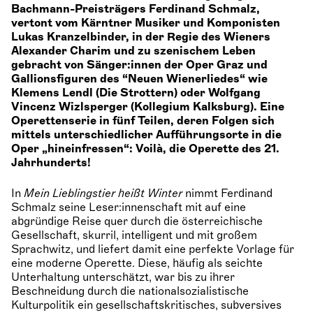
Bachmann-Preisträgers Ferdinand Schmalz,
vertont vom Kärntner Musiker und Komponisten
Lukas Kranzelbinder, in der Regie des Wieners
Alexander Charim und zu szenischem Leben
gebracht von Sänger:innen der Oper Graz und
Gallionsfiguren des “Neuen Wienerliedes“ wie
Klemens Lendl (Die Strottern) oder Wolfgang
Vincenz Wizlsperger (Kollegium Kalksburg). Eine
Operettenserie in fünf Teilen, deren Folgen sich
mittels unterschiedlicher Aufführungsorte in die
Oper „hineinfressen“: Voilà, die Operette des 21.
Jahrhunderts!
In
Mein Lieblingstier heißt Winter
nimmt Ferdinand
Schmalz seine Leser:innenschaft mit auf eine
abgründige Reise quer durch die österreichische
Gesellschaft, skurril, intelligent und mit großem
Sprachwitz, und liefert damit eine perfekte Vorlage für
eine moderne Operette. Diese, häufig als seichte
Unterhaltung unterschätzt, war bis zu ihrer
Beschneidung durch die nationalsozialistische
Kulturpolitik ein gesellschaftskritisches, subversives