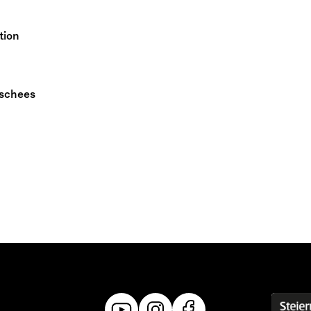
tion
ischees