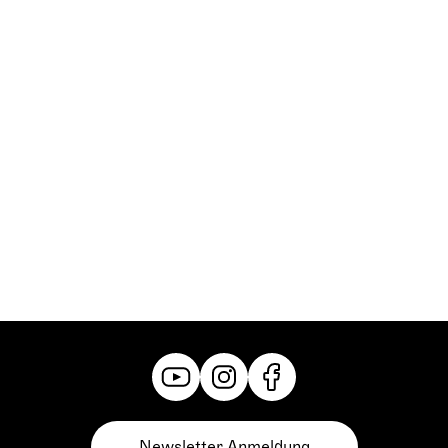
Sprecher:
Will Frost
Grazer Philharmoniker
Newsletter Anmeldung