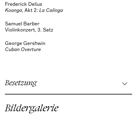
Frederick Delius
Koanga
, Akt 2:
La Calinga
Samuel Barber
Violinkonzert, 3. Satz
George Gershwin
Cuban Overture
Besetzung
Musikalische Leitung:
Johannes Braun
Bildergalerie
Sopran:
Ekaterina Solunya
Mezzosopran:
Anna Brull
Violine:
Rebekka Hartmann