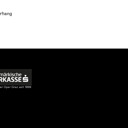
orhang
er Oper Graz seit 1899