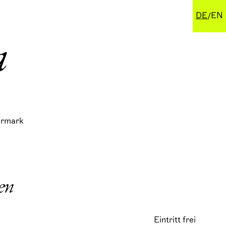
DE
EN
a
ermark
en
Eintritt frei