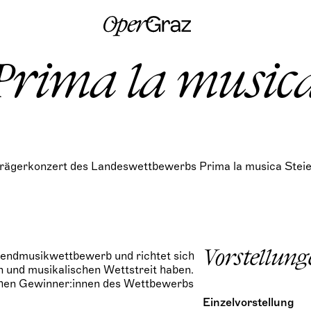
S
k
i
p
t
Prima la music
o
c
o
n
t
e
n
trägerkonzert des Landeswettbewerbs Prima la musica Stei
t
ugendmusikwettbewerb und richtet sich
Vorstellung
n und musikalischen Wettstreit haben.
schen Gewinner:innen des Wettbewerbs
Einzelvorstellung