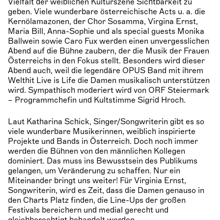
Vielfalt der weiblichen Kulturszene Sichtbarkeit zu
geben. Viele wunderbare österreichische Acts u. a. die
Kernölamazonen, der Chor Sosamma, Virgina Ernst,
Maria Bill, Anna-Sophie und als special guests Monika
Ballwein sowie Caro Fux werden einen unvergesslichen
Abend auf die Bühne zaubern, der die Musik der Frauen
Österreichs in den Fokus stellt. Besonders wird dieser
Abend auch, weil die legendäre OPUS Band mit ihrem
Welthit Live is Life die Damen musikalisch unterstützen
wird. Sympathisch moderiert wird von ORF Steiermark
– Programmchefin und Kultstimme Sigrid Hroch.
Laut Katharina Schick, Singer/Songwriterin gibt es so
viele wunderbare Musikerinnen, weiblich inspirierte
Projekte und Bands in Österreich. Doch noch immer
werden die Bühnen von den männlichen Kollegen
dominiert. Das muss ins Bewusstsein des Publikums
gelangen, um Veränderung zu schaffen. Nur ein
Miteinander bringt uns weiter! Für Virginia Ernst,
Songwriterin, wird es Zeit, dass die Damen genauso in
den Charts Platz finden, die Line-Ups der großen
Festivals bereichern und medial gerecht und