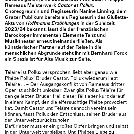
Rameaus Meisterwerk
Castor et Pollux
.
Choreographin und Regisseurin Nanine Linning, dem
Grazer Publikum bereits als Regisseurin des Giulietta-
Akts von
Hoffmanns Erzählungen
in der Spielzeit
2023/24 bekannt, lässt die der französischen
Barockoper immanenten Elemente Tanz und
Musiktheater erneut ineinanderfließen. Als
künstlerischer Partner auf der Reise in die
menschlichen Abgründe steht ihr mit Bernhard Forck
ein Spezialist für Alte Musik zur Seite.
Télaïre ist Pollux versprochen, liebt aber genau wie
Phébé Pollux’ Bruder Castor. Pollux wiederum liebt
Télaïre ... – Der Ausgangskonflikt von Rameaus dritter
Oper ist schlicht unlösbar. Zwar gibt Pollux Télaïre für
den geliebten Bruder frei, dieser fällt aber kurz darauf
in einem Kampf, den die eifersüchtige Phébé provoziert
hat. Damit Castor und Télaïre dennoch vereint sein
können, fasst Pollux den Entschluss, seinen Bruder aus
der Unterwelt zurückzuholen.
Dafür aber muss er ein großes Opfer bringen und selbst
in der Unterwelt verbleiben. Und Phébés Liebe zu