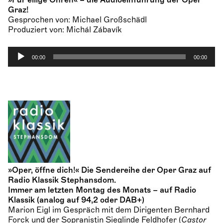
»Für eilige Ohren« – die Audioeinführung der Oper
Graz!
Gesprochen von: Michael Großschädl
Produziert von: Michál Zábavík
A
00:00
00:00
u
d
i
o
-
P
l
a
y
e
r
»Oper, öffne dich!« Die Sendereihe der Oper Graz auf
Radio Klassik Stephansdom.
Immer am letzten Montag des Monats – auf Radio
Klassik (analog auf 94,2 oder DAB+)
Marion Eigl
im Gespräch mit dem Dirigenten
Bernhard
Forck
und der Sopranistin
Sieglinde Feldhofer
(
Castor