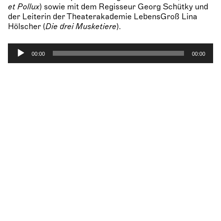
et Pollux
) sowie mit dem Regisseur
Georg Schütky
und
der Leiterin der
Theaterakademie LebensGroß
Lina
Hölscher
(
Die drei Musketiere
).
A
00:00
00:00
u
d
i
o
-
P
l
a
y
e
r