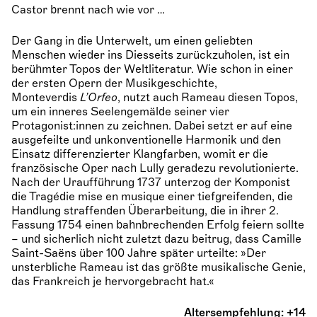
Castor brennt nach wie vor …
Der Gang in die Unterwelt, um einen geliebten
Menschen wieder ins Diesseits zurückzuholen, ist ein
berühmter Topos der Weltliteratur. Wie schon in einer
der ersten Opern der Musikgeschichte,
Monteverdis
L’Orfeo
, nutzt auch Rameau diesen Topos,
um ein inneres Seelengemälde seiner vier
Protagonist:innen zu zeichnen. Dabei setzt er auf eine
ausgefeilte und unkonventionelle Harmonik und den
Einsatz differenzierter Klangfarben, womit er die
französische Oper nach Lully geradezu revolutionierte.
Nach der Uraufführung 1737 unterzog der Komponist
die Tragédie mise en musique einer tiefgreifenden, die
Handlung straffenden Überarbeitung, die in ihrer 2.
Fassung 1754 einen bahnbrechenden Erfolg feiern sollte
– und sicherlich nicht zuletzt dazu beitrug, dass Camille
Saint-Saëns über 100 Jahre später urteilte: »Der
unsterbliche Rameau ist das größte musikalische Genie,
das Frankreich je hervorgebracht hat.«
Altersempfehlung: +14