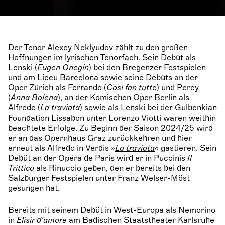
Der Tenor Alexey Neklyudov zählt zu den großen
Hoffnungen im lyrischen Tenorfach. Sein Debüt als
Lenski (
Eugen Onegin
) bei den Bregenzer Festspielen
und am Liceu Barcelona sowie seine Debüts an der
Oper Zürich als Ferrando (
Così fan tutt
e) und Percy
(
Anna Bolena
), an der Komischen Oper Berlin als
Alfredo (
La traviata
) sowie als Lenski bei der Gulbenkian
Foundation Lissabon unter Lorenzo Viotti waren weithin
beachtete Erfolge. Zu Beginn der Saison 2024/25 wird
er an das Opernhaus Graz zurückkehren und hier
erneut als Alfredo in Verdis »
La traviata
«
gastieren. Sein
Debüt an der Opéra de Paris wird er in Puccinis
Il
Trittico
als Rinuccio geben, den er bereits bei den
Salzburger Festspielen unter Franz Welser-Möst
gesungen hat.
Bereits mit seinem Debüt in West-Europa als Nemorino
in
Elisir d’amore
am Badischen Staatstheater Karlsruhe