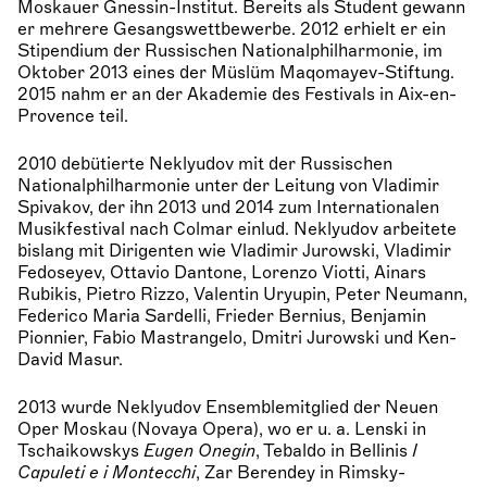
Moskauer Gnessin-Institut. Bereits als Student gewann
er mehrere Gesangswettbewerbe. 2012 erhielt er ein
Stipendium der Russischen Nationalphilharmonie, im
Oktober 2013 eines der Müslüm Maqomayev-Stiftung.
2015 nahm er an der Akademie des Festivals in Aix-en-
Provence teil.
2010 debütierte Neklyudov mit der Russischen
Nationalphilharmonie unter der Leitung von Vladimir
Spivakov, der ihn 2013 und 2014 zum Internationalen
Musikfestival nach Colmar einlud. Neklyudov arbeitete
bislang mit Dirigenten wie Vladimir Jurowski, Vladimir
Fedoseyev, Ottavio Dantone, Lorenzo Viotti, Ainars
Rubikis, Pietro Rizzo, Valentin Uryupin, Peter Neumann,
Federico Maria Sardelli, Frieder Bernius, Benjamin
Pionnier, Fabio Mastrangelo, Dmitri Jurowski und Ken-
David Masur.
2013 wurde Neklyudov Ensemblemitglied der Neuen
Oper Moskau (Novaya Opera), wo er u. a. Lenski in
Tschaikowskys
Eugen Onegin
, Tebaldo in Bellinis
I
Capuleti e i Montecchi
, Zar Berendey in Rimsky-