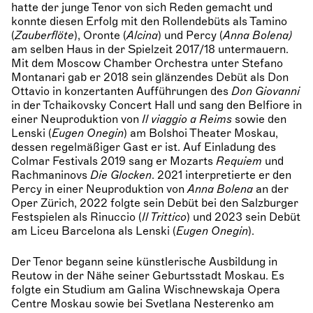
hatte der junge Tenor von sich Reden gemacht und
konnte diesen Erfolg mit den Rollendebüts als Tamino
(
Zauberflöte
), Oronte (
Alcina
) und Percy (
Anna Bolena)
am selben Haus in der Spielzeit 2017/18 untermauern.
Mit dem Moscow Chamber Orchestra unter Stefano
Montanari gab er 2018 sein glänzendes Debüt als Don
Ottavio in konzertanten Aufführungen des
Don Giovanni
in der Tchaikovsky Concert Hall und sang den Belfiore in
einer Neuproduktion von
Il viaggio a Reims
sowie den
Lenski (
Eugen Onegin
) am Bolshoi Theater Moskau,
dessen regelmäßiger Gast er ist. Auf Einladung des
Colmar Festivals 2019 sang er Mozarts
Requiem
und
Rachmaninovs
Die Glocken
. 2021 interpretierte er den
Percy in einer Neuproduktion von
Anna Bolena
an der
Oper Zürich, 2022 folgte sein Debüt bei den Salzburger
Festspielen als Rinuccio (
Il Trittico
) und 2023 sein Debüt
am Liceu Barcelona als Lenski (
Eugen Onegin
).
Der Tenor begann seine künstlerische Ausbildung in
Reutow in der Nähe seiner Geburtsstadt Moskau. Es
folgte ein Studium am Galina Wischnewskaja Opera
Centre Moskau sowie bei Svetlana Nesterenko am