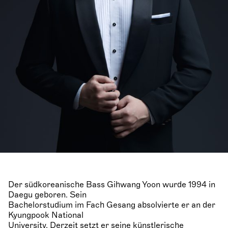
Der südkoreanische Bass Gihwang Yoon wurde 1994 in
Daegu geboren. Sein
Bachelorstudium im Fach Gesang absolvierte er an der
Kyungpook National
University. Derzeit setzt er seine künstlerische