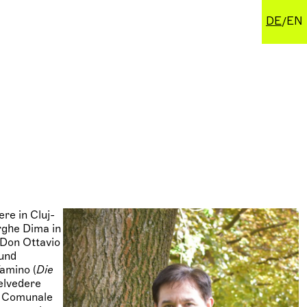
DE
EN
re in Cluj-
rghe Dima in
 Don Ottavio
 und
amino (
Die
elvedere
o Comunale