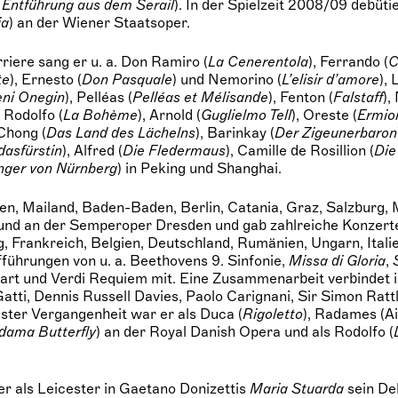
 Entführung aus dem Serail
). In der Spielzeit 2008/09 debütie
ia
) an der Wiener Staatsoper.
riere sang er u. a. Don Ramiro (
La Cenerentola
), Ferrando (
C
te
), Ernesto (
Don Pasquale
) und Nemorino (
L’elisir d’amore
),
eni Onegin
), Pelléas (
Pelléas et Mélisande
), Fenton (
Falstaff
),
, Rodolfo (
La Bohème
), Arnold (
Guglielmo Tell
), Oreste (
Ermio
Chong (
Das Land des Lächelns
), Barinkay (
Der Zigeunerbaron
dasfürstin
), Alfred (
Die Fledermaus
), Camille de Rosillion (
Die
nger von Nürnberg
) in Peking und Shanghai.
Wien, Mailand, Baden-Baden, Berlin, Catania, Graz, Salzburg,
und an der Semperoper Dresden und gab zahlreiche Konzerte
 Frankreich, Belgien, Deutschland, Rumänien, Ungarn, Italien
fführungen von u. a. Beethovens 9. Sinfonie,
Missa di Gloria
,
art und Verdi Requiem mit. Eine Zusammenarbeit verbindet i
Gatti, Dennis Russell Davies, Paolo Carignani, Sir Simon Ratt
gster Vergangenheit war er als Duca (
Rigoletto
), Radames (Ai
ama Butterfly
) an der Royal Danish Opera und als Rodolfo (
er als Leicester in Gaetano Donizettis
Maria Stuarda
sein De