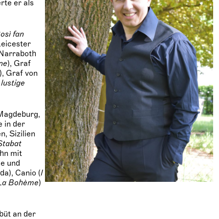
rte er als
osì fan
 Leicester
 Narraboth
ne
), Graf
), Graf von
 lustige
 Magdeburg,
 in der
, Sizilien
Stabat
hn mit
le und
da), Canio (
I
La Bohème
)
büt an der