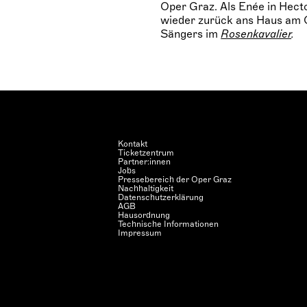
Oper Graz. Als Enée in Hecto
wieder zurück ans Haus am O
Sängers im
Rosenkavalier
.
Kontakt
Ticketzentrum
Partner:innen
Jobs
Pressebereich der Oper Graz
Nachhaltigkeit
Datenschutzerklärung
AGB
Hausordnung
Technische Informationen
Impressum