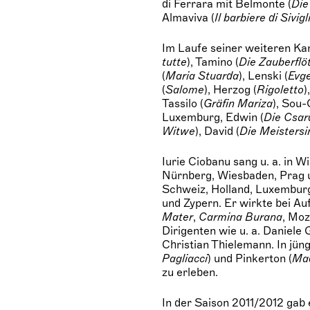
di Ferrara mit Belmonte (
Die
Almaviva (
Il barbiere di Sivigl
Im Laufe seiner weiteren Kar
tutte
), Tamino (
Die Zauberflö
(
Maria Stuarda
), Lenski (
Evg
(
Salome
), Herzog (
Rigoletto
)
Tassilo (
Gräfin Mariza
), Sou-
Luxemburg, Edwin (
Die Csar
Witwe
), David (
Die Meistersi
Iurie Ciobanu sang u. a. in 
Nürnberg, Wiesbaden, Prag 
Schweiz, Holland, Luxemburg,
und Zypern. Er wirkte bei Au
Mater
,
Carmina Burana
, Moz
Dirigenten wie u. a. Daniele 
Christian Thielemann. In jün
Pagliacci
) und Pinkerton (
Mad
zu erleben.
In der Saison 2011/2012 gab 