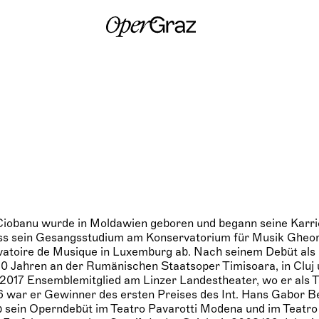
S
k
i
p
t
o
c
o
n
t
e
n
t
Ciobanu wurde in Moldawien geboren und begann seine Karrie
ss sein Gesangsstudium am Konservatorium für Musik Gheo
atoire de Musique in Luxemburg ab. Nach seinem Debüt als
 20 Jahren an der Rumänischen Staatsoper Timisoara, in Cluj
2017 Ensemblemitglied am Linzer Landestheater, wo er als T
06 war er Gewinner des ersten Preises des Int. Hans Gabor B
sein Operndebüt im Teatro Pavarotti Modena und im Teatr