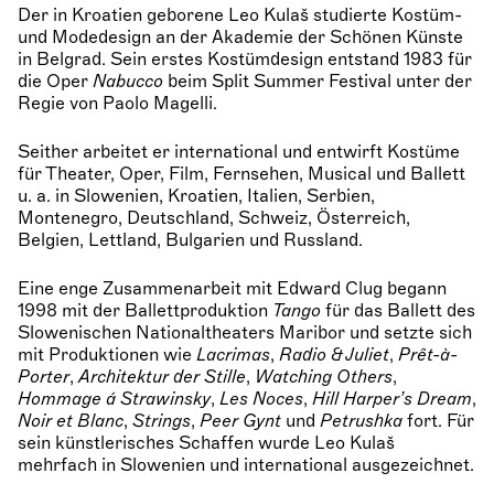
Der in Kroatien geborene Leo Kulaš studierte Kostüm-
und Modedesign an der Akademie der Schönen Künste
in Belgrad. Sein erstes Kostümdesign entstand 1983 für
die Oper
Nabucco
beim Split Summer Festival unter der
Regie von Paolo Magelli.
Seither arbeitet er international und entwirft Kostüme
für Theater, Oper, Film, Fernsehen, Musical und Ballett
u. a. in Slowenien, Kroatien, Italien, Serbien,
Montenegro, Deutschland, Schweiz, Österreich,
Belgien, Lettland, Bulgarien und Russland.
Eine enge Zusammenarbeit mit Edward Clug begann
1998 mit der Ballettproduktion
Tango
für das Ballett des
Slowenischen Nationaltheaters Maribor und setzte sich
mit Produktionen wie
Lacrimas
,
Radio & Juliet
,
Prêt-à-
Porter
,
Architektur der Stille
,
Watching Others
,
Hommage á Strawinsky
,
Les Noces
,
Hill Harper’s Dream
,
Noir et Blanc
,
Strings
,
Peer Gynt
und
Petrushka
fort. Für
sein künstlerisches Schaffen wurde Leo Kulaš
mehrfach in Slowenien und international ausgezeichnet.