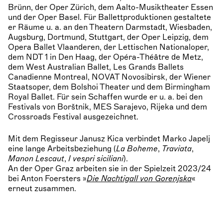
Brünn, der Oper Zürich, dem Aalto-Musiktheater Essen
und der Oper Basel. Für Ballettproduktionen gestaltete
er Räume u. a. an den Theatern Darmstadt, Wiesbaden,
Augsburg, Dortmund, Stuttgart, der Oper Leipzig, dem
Opera Ballet Vlaanderen, der Lettischen Nationaloper,
dem NDT 1 in Den Haag, der Opéra-Théâtre de Metz,
dem West Australian Ballet, Les Grands Ballets
Canadienne Montreal, NOVAT Novosibirsk, der Wiener
Staatsoper, dem Bolshoi Theater und dem Birmingham
Royal Ballet. Für sein Schaffen wurde er u. a. bei den
Festivals von Borštnik, MES Sarajevo, Rijeka und dem
Crossroads Festival ausgezeichnet.
Mit dem Regisseur Janusz Kica verbindet Marko Japelj
eine lange Arbeitsbeziehung (
La Boheme
,
Traviata
,
Manon Lescaut
,
I vespri siciliani
).
An der Oper Graz arbeiten sie in der Spielzeit 2023/24
bei Anton Foersters »
Die Nachtigall von Gorenjska
«
erneut zusammen.