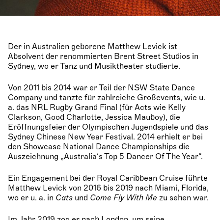
Der in Australien geborene Matthew Levick ist
Absolvent der renommierten Brent Street Studios in
Sydney, wo er Tanz und Musiktheater studierte.
Von 2011 bis 2014 war er Teil der NSW State Dance
Company und tanzte für zahlreiche Großevents, wie u.
a. das NRL Rugby Grand Final (für Acts wie Kelly
Clarkson, Good Charlotte, Jessica Mauboy), die
Eröffnungsfeier der Olympischen Jugendspiele und das
Sydney Chinese New Year Festival. 2014 erhielt er bei
den Showcase National Dance Championships die
Auszeichnung „Australia‘s Top 5 Dancer Of The Year“.
Ein Engagement bei der Royal Caribbean Cruise führte
Matthew Levick von 2016 bis 2019 nach Miami, Florida,
wo er u. a. in
Cats
und
Come Fly With Me
zu sehen war.
Im Jahr 2019 zog er nach London, um seine