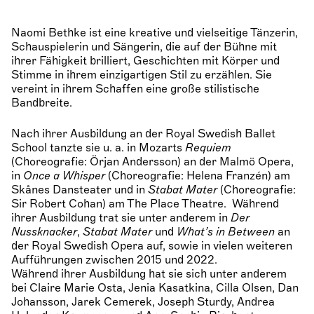
Naomi Bethke ist eine kreative und vielseitige Tänzerin,
Schauspielerin und Sängerin, die auf der Bühne mit
ihrer Fähigkeit brilliert, Geschichten mit Körper und
Stimme in ihrem einzigartigen Stil zu erzählen. Sie
vereint in ihrem Schaffen eine große stilistische
Bandbreite.
Nach ihrer Ausbildung an der Royal Swedish Ballet
School tanzte sie u. a. in Mozarts
Requiem
(Choreografie: Örjan Andersson) an der Malmö Opera,
in
Once a Whisper
(Choreografie: Helena Franzén) am
Skånes Dansteater und in
Stabat Mater
(Choreografie:
Sir Robert Cohan) am The Place Theatre. Während
ihrer Ausbildung trat sie unter anderem in
Der
Nussknacker
,
Stabat Mater
und
What’s in Between
an
der Royal Swedish Opera auf, sowie in vielen weiteren
Aufführungen zwischen 2015 und 2022.
Während ihrer Ausbildung hat sie sich unter anderem
bei Claire Marie Osta, Jenia Kasatkina, Cilla Olsen, Dan
Johansson, Jarek Cemerek, Joseph Sturdy, Andrea