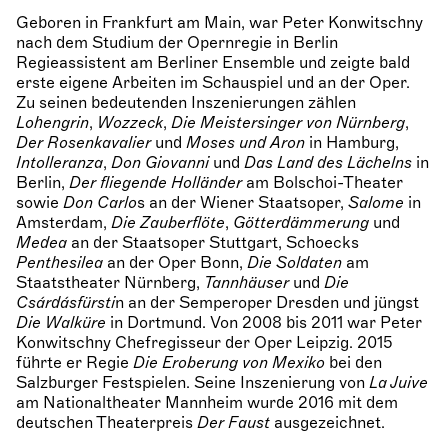
Geboren in Frankfurt am Main, war Peter Konwitschny
nach dem Studium der Opernregie in Berlin
Regieassistent am Berliner Ensemble und zeigte bald
erste eigene Arbeiten im Schauspiel und an der Oper.
Zu seinen bedeutenden Inszenierungen zählen
Lohengrin
,
Wozzeck
,
Die Meistersinger von Nürnberg
,
Der Rosenkavalier
und
Moses und Aron
in Hamburg,
Intolleranza
,
Don Giovanni
und
Das Land des Lächelns
in
Berlin,
Der fliegende Holländer
am Bolschoi-Theater
sowie
Don Carlo
s an der Wiener Staatsoper,
Salome
in
Amsterdam,
Die Zauberflöte
,
Götterdämmerung
und
Medea
an der Staatsoper Stuttgart, Schoecks
Penthesilea
an der Oper Bonn,
Die Soldaten
am
Staatstheater Nürnberg,
Tannhäuser
und
Die
Csárdásfürsti
n an der Semperoper Dresden und jüngst
Die Walküre
in Dortmund. Von 2008 bis 2011 war Peter
Konwitschny Chefregisseur der Oper Leipzig. 2015
führte er Regie
Die Eroberung von Mexiko
bei den
Salzburger Festspielen. Seine Inszenierung von
La Juive
am Nationaltheater Mannheim wurde 2016 mit dem
deutschen Theaterpreis
Der Faust
ausgezeichnet.