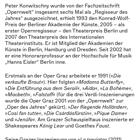
Peter Konwitschny wurde von der Fachzeitschrift
„Opernwelt“ insgesamt sechs Mal als „Regisseur des
Jahres“ ausgezeichnet, erhielt 1993 den Konrad-Wolf-
Preis der Berliner Akademie der Künste, 2005 – als
erster Opernregisseur – den Theaterpreis Berlin und
2007 den Theaterpreis des Internationalen
Theaterinstituts. Er ist Mitglied der Akademien der
Künste in Berlin, Hamburg und Dresden. Seit 2002 hat
er eine Honorarprofessur an der Hochschule für Musik
„Hanns Eisler“ Berlin inne.
Erstmals an der Oper Graz arbeitete er 1991 (»
Die
verkaufte Braut«
). Hier folgten
»Madama Butterfly«
,
»
Die Entführung aus dem Serail«
, »
Aida«
, »
La Bohème«
,
»Macbeth«
, »
Falstaff«
(für die drei Verdi-Inszenierungen
wurde die Oper Graz 2001 von der „Opernwelt“ zur
„Oper des Jahres“ gekürt), »
Der fliegende Holländer«
,
»
Così fan tutte«
, »
Die Csárdásfürstin«
, »
Pique Dame«
und »
Jenůfa«
. Am Grazer Schauspielhaus inszenierte er
Shakespeares
König Lear
und Goethes
Faust
.
Seine Grazer Inszenierung von »
La traviata
«
(2011)