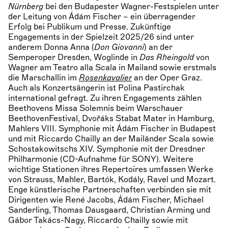
Nürnberg
bei den Budapester Wagner-Festspielen unter
der Leitung von Ádám Fischer – ein überragender
Erfolg bei Publikum und Presse. Zukünftige
Engagements in der Spielzeit 2025/26 sind unter
anderem Donna Anna (
Don Giovanni
) an der
Semperoper Dresden, Woglinde in
Das Rheingold
von
Wagner am Teatro alla Scala in Mailand sowie erstmals
die Marschallin im
Rosenkavalier
an der Oper Graz.
Auch als Konzertsängerin ist Polina Pastirchak
international gefragt. Zu ihren Engagements zählen
Beethovens Missa Solemnis beim Warschauer
BeethovenFestival, Dvořáks Stabat Mater in Hamburg,
Mahlers VIII. Symphonie mit Ádám Fischer in Budapest
und mit Riccardo Chailly an der Mailänder Scala sowie
Schostakowitschs XIV. Symphonie mit der Dresdner
Philharmonie (CD-Aufnahme für SONY). Weitere
wichtige Stationen ihres Repertoires umfassen Werke
von Strauss, Mahler, Bartók, Kodály, Ravel und Mozart.
Enge künstlerische Partnerschaften verbinden sie mit
Dirigenten wie René Jacobs, Ádám Fischer, Michael
Sanderling, Thomas Dausgaard, Christian Arming und
Gábor Takács-Nagy, Riccardo Chailly sowie mit