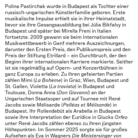
Polina Pastirchak wurde in Budapest als Tochter einer
russisch-ungarischen Künstlerfamilie geboren. Erste
musikalische Impulse erhielt sie in ihrer Heimatstadt,
bevor sie ihre Gesangsausbildung bei Júlia Bikfalvy in
Budapest und später bei Mirella Freni in Italien
fortsetzte. 2009 gewann sie beim Internationalen
Musikwettbewerb in Genf mehrere Auszeichnungen,
darunter den Ersten Preis, den Publikumspreis und den
Preis der Stiftung Etrillard – ein Durchbruch, der den
Beginn ihrer internationalen Karriere markierte. Seither
ist sie regelmäßig auf Opern- und Konzertbühnen in
ganz Europa zu erleben. Zu ihren gefeierten Partien
zählen Mimi (
La Bohème
) in Graz, Wien, Budapest und
St. Gallen, Violetta (
La traviata
) in Budapest und
Toulouse, Donna Anna (
Don Giovanni
) an der
Ungarischen Staatsoper und auf Tournee mit René
Jacobs sowie Mélisande (
Pelléas et Mélisande
) in
Budapest. Ihr Rollendebüt als Arabella in Budapest
sowie ihre Interpretation der Euridice in Glucks
Orfeo
unter René Jacobs zählen ebenso zu ihren jüngsten
Höhepunkten. Im Sommer 2025 sorgte sie für großes
Aufsehen als Eva in Wagners
Die Meistersinger von