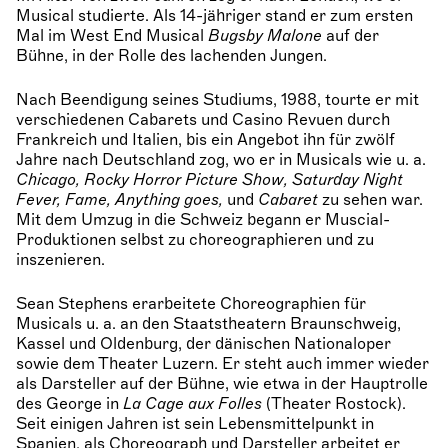
Musical studierte. Als 14-jähriger stand er zum ersten
Mal im West End Musical
Bugsby Malone
auf der
Bühne, in der Rolle des lachenden Jungen.
Nach Beendigung seines Studiums, 1988, tourte er mit
verschiedenen Cabarets und Casino Revuen durch
Frankreich und Italien, bis ein Angebot ihn für zwölf
Jahre nach Deutschland zog, wo er in Musicals wie u. a.
Chicago, Rocky Horror Picture Show, Saturday Night
Fever, Fame, Anything goes,
und
Cabaret
zu sehen war.
Mit dem Umzug in die Schweiz begann er Muscial-
Produktionen selbst zu choreographieren und zu
inszenieren.
Sean Stephens erarbeitete Choreographien für
Musicals u. a. an den Staatstheatern Braunschweig,
Kassel und Oldenburg, der dänischen Nationaloper
sowie dem Theater Luzern. Er steht auch immer wieder
als Darsteller auf der Bühne, wie etwa in der Hauptrolle
des George in
La Cage aux Folles
(Theater Rostock).
Seit einigen Jahren ist sein Lebensmittelpunkt in
Spanien, als Choreograph und Darsteller arbeitet er