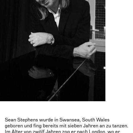
Sean Stephens wurde in Swansea, South Wales
geboren und fing bereits mit sieben Jahren an zu tanzen.
Im Alter von zwölf Jahren zog er nach London, wo er