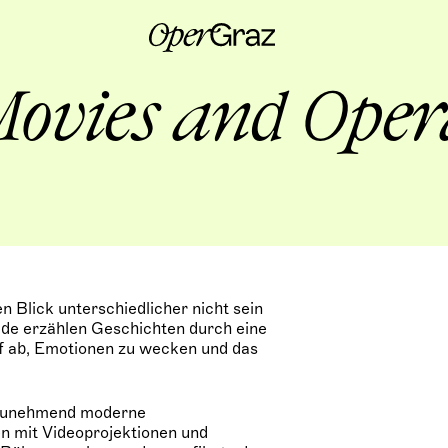
S
k
i
p
t
Movies and Oper
o
c
o
n
t
e
n
t
n Blick unterschiedlicher nicht sein
de erzählen Geschichten durch eine
uf ab, Emotionen zu wecken und das
k zunehmend moderne
n mit Videoprojektionen und