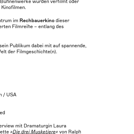
e Bühnenwerke wurden verfilmt oder
 Kinofilmen.
ntrum im
Rechbauerkino
dieser
rten Filmreihe – entlang des
sein Publikum dabei mit auf spannende,
elt der Filmgeschichte(n).
n / USA
eed
terview mit Dramaturgin Laura
rette
»
Die drei Musketiere
«
von Ralph