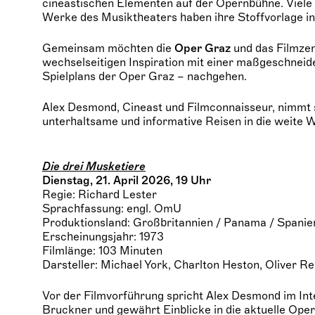
cineastischen Elementen auf der Opernbühne. Viel
Werke des Musiktheaters haben ihre Stoffvorlage in
Gemeinsam möchten die
Oper Graz
und das Filmze
wechselseitigen Inspiration mit einer maßgeschneide
Spielplans der Oper Graz – nachgehen.
Alex Desmond, Cineast und Filmconnaisseur, nimmt 
unterhaltsame und informative Reisen in die weite W
Die drei Musketiere
Dienstag, 21. April 2026, 19 Uhr
Regie: Richard Lester
Sprachfassung: engl. OmU
Produktionsland:
Großbritannien / Panama / Spanie
Erscheinungsjahr: 1973
Filmlänge: 103 Minuten
Darsteller: Michael York, Charlton Heston, Oliver R
Vor der Filmvorführung spricht Alex Desmond im In
Bruckner und gewährt Einblicke in die aktuelle Ope