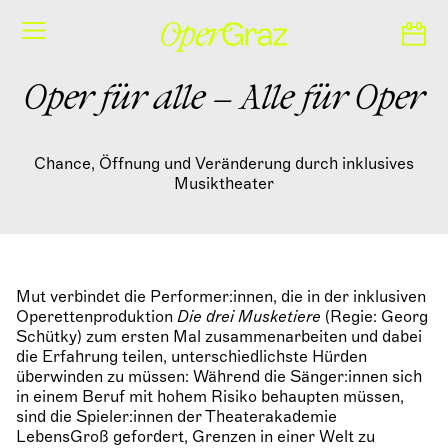
S
k
i
p
t
Oper für alle – Alle für Oper
o
c
o
Chance, Öffnung und Veränderung durch inklusives
n
Musiktheater
t
e
n
t
Mut verbindet die Performer:innen, die in der inklusiven
Operettenproduktion
Die drei Musketiere
(Regie: Georg
Schütky) zum ersten Mal zusammenarbeiten und dabei
die Erfahrung teilen, unterschiedlichste Hürden
überwinden zu müssen: Während die Sänger:innen sich
in einem Beruf mit hohem Risiko behaupten müssen,
sind die Spieler:innen der Theaterakademie
LebensGroß gefordert, Grenzen in einer Welt zu