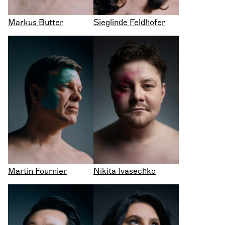
Markus Butter
Sieglinde Feldhofer
Martin Fournier
Nikita Ivasechko