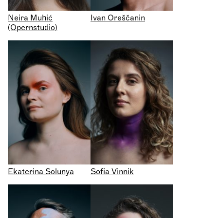
Neira Muhić
Ivan Oreščanin
(Opernstudio)
Ekaterina Solunya
Sofia Vinnik