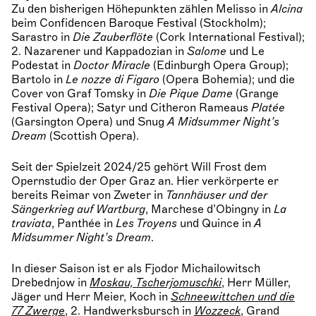
Zu den bisherigen Höhepunkten zählen Melisso in
Alcina
beim Confidencen Baroque Festival (Stockholm);
Sarastro in
Die Zauberflöte
(Cork International Festival);
2. Nazarener und Kappadozian in
Salome
und Le
Podestat in
Doctor Miracle
(Edinburgh Opera Group);
Bartolo in
Le nozze di Figaro
(Opera Bohemia); und die
Cover von Graf Tomsky in
Die Pique Dame
(Grange
Festival Opera); Satyr und Citheron Rameaus
Platée
(Garsington Opera) und Snug
A Midsummer Night’s
Dream
(Scottish Opera).
Seit der Spielzeit 2024/25 gehört Will Frost dem
Opernstudio der Oper Graz an. Hier verkörperte er
bereits Reimar von Zweter in
Tannhäuser und der
Sängerkrieg auf Wartburg
, Marchese d’Obingny in
La
traviata
, Panthée in
Les Troyens
und Quince in
A
Midsummer Night’s Dream
.
In dieser Saison ist er als Fjodor Michailowitsch
Drebednjow in
Moskau, Tscherjomuschki
, Herr Müller,
Jäger und Herr Meier, Koch in
Schneewittchen und die
77 Zwerge
, 2. Handwerksbursch in
Wozzeck
, Grand