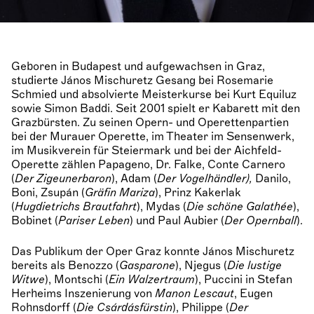
Geboren in Budapest und aufgewachsen in Graz,
studierte János Mischuretz Gesang bei Rosemarie
Schmied und absolvierte Meisterkurse bei Kurt Equiluz
sowie Simon Baddi. Seit 2001 spielt er Kabarett mit den
Grazbürsten. Zu seinen Opern- und Operettenpartien
bei der Murauer Operette, im Theater im Sensenwerk,
im Musikverein für Steiermark und bei der Aichfeld-
Operette zählen Papageno, Dr. Falke, Conte Carnero
(
Der Zigeunerbaron
), Adam (
Der Vogelhändler),
Danilo,
Boni, Zsupán (
Gräfin Mariza
), Prinz Kakerlak
(
Hugdietrichs Brautfahrt
), Mydas (
Die schöne Galathée
),
Bobinet (
Pariser Leben
) und Paul Aubier (
Der Opernball
).
Das Publikum der Oper Graz konnte János Mischuretz
bereits als Benozzo (
Gasparone
), Njegus (
Die lustige
Witwe
), Montschi (
Ein Walzertraum
), Puccini in Stefan
Herheims Inszenierung von
Manon Lescaut
, Eugen
Rohnsdorff (
Die Csárdásfürstin
), Philippe (
Der